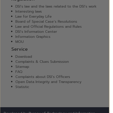
DSI’s law and the laws related to the DSI’s work
Interesting laws
Law for Everyday Life
Board of Special Case’s Resolutions
Law and Official Regulations and Rules
DSI’s Information Center
Information Graphics
MOU
Service
Download
Complaints & Clues Submission
Sitemap
FAQ
Complaints about DSI’s Officers
Open Data Integrity and Transparency
Statistic