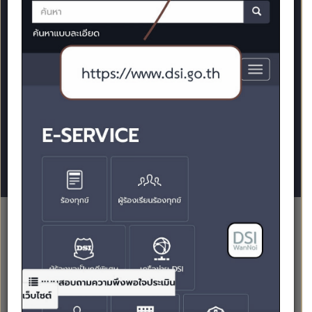
Petition
Complaintner
Applicant
DSI's Network
People
Govt Agencies
DSI's Officer
Intergovt Org