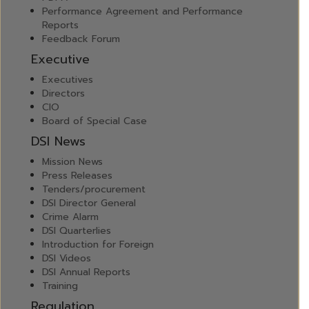
Performance Agreement and Performance
Reports
Feedback Forum
Executive
Executives
Directors
CIO
Board of Special Case
DSI News
Mission News
Press Releases
Tenders/procurement
DSI Director General
Crime Alarm
DSI Quarterlies
Introduction for Foreign
DSI Videos
DSI Annual Reports
Training
Regulation