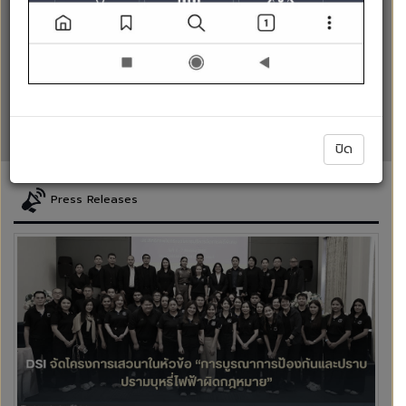
DSI ร่วมวางพวงมาลาถวายสักการะ เนื่องใน “วันรพี”
ประจำปี 2569 เพื่อน้อมรำลึกถึงพระเกียรติคุณและพระ
กรุณาธิคุณของพระเจ้าบรมวงศ์เธอ พระองค์เจ้ารพีพัฒน
ศักดิ์ กรมหลวงราชบุรีดิเรกฤทธิ์ พระบิดาแห่งกฎหมายไทย
ปิด
Press Releases