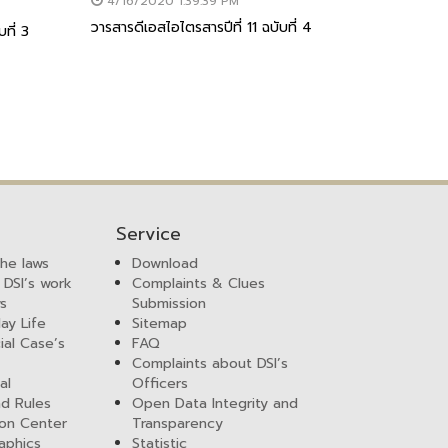
4/16/2020 1:39:39 PM
วารสารดีเอสไอไตรสารปีที่ 11 ฉบับที่ 4
ที่ 3
Service
the laws
Download
 DSI’s work
Complaints & Clues
ws
Submission
ay Life
Sitemap
ial Case’s
FAQ
Complaints about DSI’s
al
Officers
nd Rules
Open Data Integrity and
ion Center
Transparency
aphics
Statistic