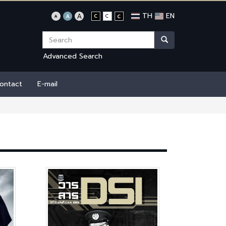
TH
EN
Advanced Search
ontact
E-mail