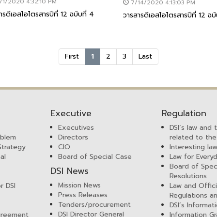
/1/2020 4:32:10 PM
7/14/2020 4:13:03 PM
รดีเอสไอไตรสารปีที่ 12 ฉบับที่ 4
วารสารดีเอสไอไตรสารปีที่ 12 ฉบับ
First
1
2
3
Last
Executive
Regulation
Executives
DSI’s law and 
mblem
Directors
related to the
 Strategy
CIO
Interesting la
al
Board of Special Case
Law for Everyd
Board of Spec
DSI News
Resolutions
Mission News
r DSI
Law and Offici
Press Releases
Regulations a
Tenders/procurement
DSI’s Informat
DSI Director General
greement
Information Gr