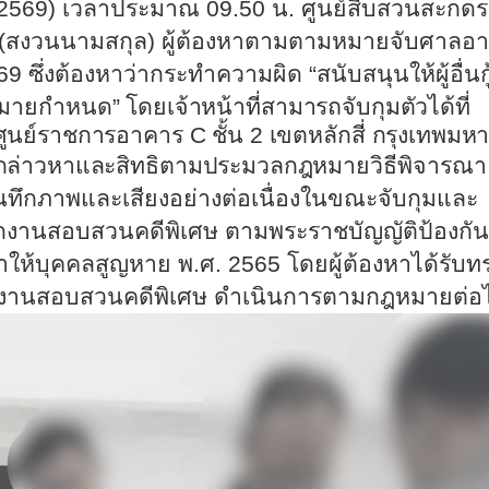
ม 2569) เวลาประมาณ 09.50 น. ศูนย์สืบสวนสะกด
์ (สงวนนามสกุล) ผู้ต้องหาตามตามหมายจับศาลอา
ซึ่งต้องหาว่ากระทำความผิด “สนับสนุนให้ผู้อื่นกู
มายกำหนด” โดยเจ้าหน้าที่สามารถจับกุมตัวได้ที่
ศูนย์ราชการอาคาร
C
ชั้น 2 เขตหลักสี่ กรุงเทพม
้งข้อกล่าวหาและสิทธิตามประมวลกฎหมาย
วิธีพิจารณา
นทึกภาพและเสียงอย่างต่อเนื่องในขณะจับกุมและ
นักงานสอบสวนคดีพิเศษ ตามพระราชบัญญัติป้องกั
ห้บุคคลสูญหาย พ.ศ. 2565 โดยผู้ต้องหาได้รับท
้พนักงานสอบสวนคดีพิเศษ ดำเนินการตามกฎหมายต่อ