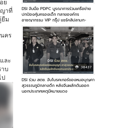
รอย
DSI จับมือ PDPC บูรณาการร่วมเครือข่าย
ญาที่
ปกป้องคุ้มครองเด็ก ทลายองค์กร
้ยืม
อาชญากรรม VIP กรุ๊ป แชร์คลิปลามก-
อนาจาร ซื้อ-ขายสะพัดโซเชียล
หานคร
นและ
38437
ราบ
ไป
DSI ร่วม สตช. จับโบรคเกอร์ของหมอบุญคา
สุวรรณภูมิกลางดึก หลังจีนผลักดันออก
นอกประเทศเหตุมีหมายแดง