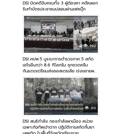
DSI ปิดคดีจับครบทั้ง 3 ผู้ต้องหา คดีหลอก
รับทำบัตรประชาชนปลอมผ่านเฟซบุ๊ก
192
DSI ศปพ.5 บูรณาการตำรวจภาค 5 สกัด
เฮโรอีนกว่า 8.6 กิโลกรัม ซุกขวดครีม
กันแดดเตรียมส่งออสเตรเลีย เร่งขยายผล
เครือข่ายข้ามชาติ
90
DSI สนธิกำลัง กองกำลังผาเมือง หน่วย
เฉพาะกิจทัพเจ้าตาก ปฏิบัติการสกัดกั้นยา
เสพติด ในพื้นที่จังหวัดเชียงราย