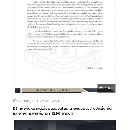
1003
17 กรกฎาคม 2569 8:46 น.
DSI เผยคืบหน้าคดีเว็บพนันออนไลน์ นายชนนพัฒฐ์ ปปง.สั่ง ยึด
และอายัดทรัพย์เพิ่มกว่า 12.96 ล้านบาท