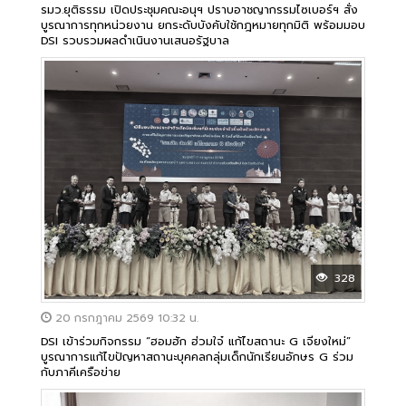
รมว.ยุติธรรม เปิดประชุมคณะอนุฯ ปราบอาชญากรรมไซเบอร์ฯ สั่ง
บูรณาการทุกหน่วยงาน ยกระดับบังคับใช้กฎหมายทุกมิติ พร้อมมอบ
DSI รวบรวมผลดำเนินงานเสนอรัฐบาล
328
20 กรกฎาคม 2569 10:32 น.
DSI เข้าร่วมกิจกรรม “ฮอมฮัก ฮ่วมใจ๋ แก้ไขสถานะ G เจียงใหม่”
บูรณาการแก้ไขปัญหาสถานะบุคคลกลุ่มเด็กนักเรียนอักษร G ร่วม
กับภาคีเครือข่าย