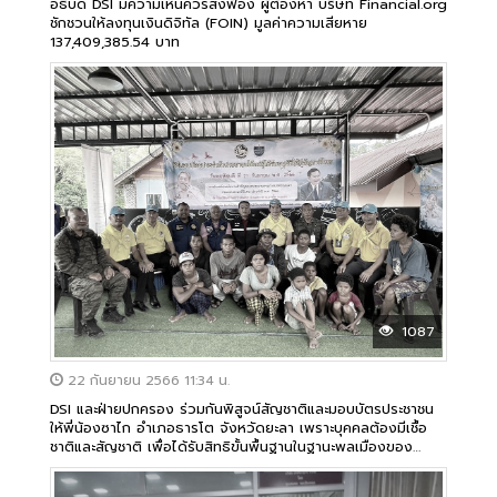
อธิบดี DSI มีความเห็นควรสั่งฟ้อง ผู้ต้องหา บริษัท Financial.org
ชักชวนให้ลงทุนเงินดิจิทัล (FOIN) มูลค่าความเสียหาย
137,409,385.54 บาท
1087
22 กันยายน 2566 11:34 น.
DSI และฝ่ายปกครอง ร่วมกันพิสูจน์สัญชาติและมอบบัตรประชาชน
ให้พี่น้องซาไก อำเภอธารโต จังหวัดยะลา เพราะบุคคลต้องมีเชื้อ
ชาติและสัญชาติ เพื่อได้รับสิทธิขั้นพื้นฐานในฐานะพลเมืองของ
ประเทศ