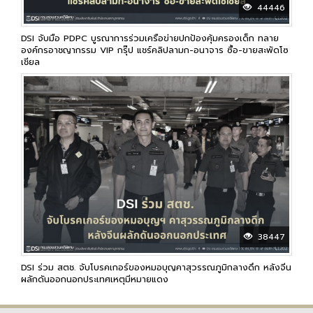
44446
DSI จับมือ PDPC บูรณาการร่วมเครือข่ายปกป้องคุ้มครองเด็ก ทลาย
องค์กรอาชญากรรม VIP กรุ๊ป แชร์คลิปลามก-อนาจาร ซื้อ-ขายสะพัดโซ
เชียล
38447
DSI ร่วม สตช. จับโบรคเกอร์ของหมอบุญคาสุวรรณภูมิกลางดึก หลังจีน
ผลักดันออกนอกประเทศเหตุมีหมายแดง