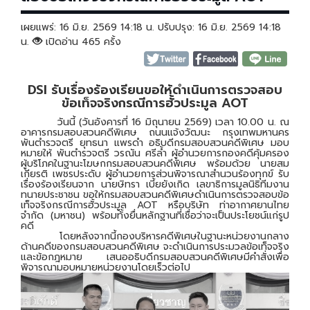
เผยแพร่: 16 มิ.ย. 2569 14:18 น. ปรับปรุง: 16 มิ.ย. 2569 14:18
น.
เปิดอ่าน 465 ครั้ง
DSI รับเรื่องร้องเรียนขอให้ดำเนินการตรวจสอบ
ข้อเท็จจริงกรณีการฮั้วประมูล AOT
วันนี้ (วันอังคารที่ 16 มิถุนายน 2569) เวลา 10.00 น. ณ
อาคารกรมสอบสวนคดีพิเศษ ถนนแจ้งวัฒนะ กรุงเทพมหานคร
พันตำรวจตรี ยุทธนา แพรดำ อธิบดีกรมสอบสวนคดีพิเศษ มอบ
หมายให้ พันตำรวจตรี วรณัน ศรีล้ำ ผู้อำนวยการกองคดีคุ้มครอง
ผู้บริโภคในฐานะโฆษกกรมสอบสวนคดีพิเศษ พร้อมด้วย นายสม
เกียรติ เพชรประดับ ผู้อำนวยการส่วนพิจารณาสำนวนร้องทุกข์ รับ
เรื่องร้องเรียนจาก นายษิทรา เบี้ยยังเกิด เลขาธิการมูลนิธิทีมงาน
ทนายประชาชน ขอให้กรมสอบสวนคดีพิเศษดำเนินการตรวจสอบข้อ
เท็จจริงกรณีการฮั้วประมูล AOT หรือบริษัท ท่าอากาศยานไทย
จำกัด (มหาชน) พร้อมทั้งยื่นหลักฐานที่เชื่อว่าจะเป็นประโยชน์แก่รูป
คดี
โดยหลังจากนี้กองบริหารคดีพิเศษในฐานะหน่วยงานกลาง
ด้านคดีของกรมสอบสวนคดีพิเศษ จะดำเนินการประมวลข้อเท็จจริง
และข้อกฎหมาย เสนออธิบดีกรมสอบสวนคดีพิเศษมีคำสั่งเพื่อ
พิจารณามอบหมายหน่วยงานโดยเร็วต่อไป