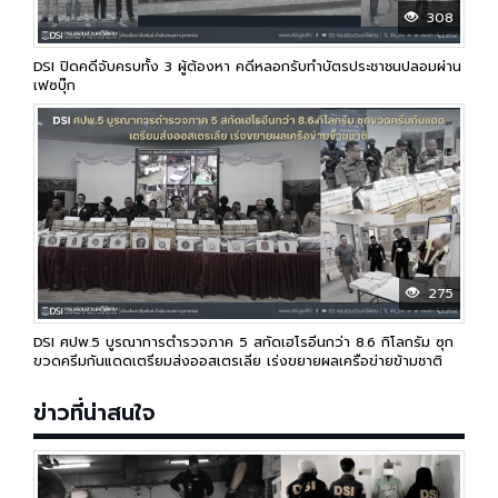
308
DSI ปิดคดีจับครบทั้ง 3 ผู้ต้องหา คดีหลอกรับทำบัตรประชาชนปลอมผ่าน
เฟซบุ๊ก
275
DSI ศปพ.5 บูรณาการตำรวจภาค 5 สกัดเฮโรอีนกว่า 8.6 กิโลกรัม ซุก
ขวดครีมกันแดดเตรียมส่งออสเตรเลีย เร่งขยายผลเครือข่ายข้ามชาติ
ข่าวที่น่าสนใจ