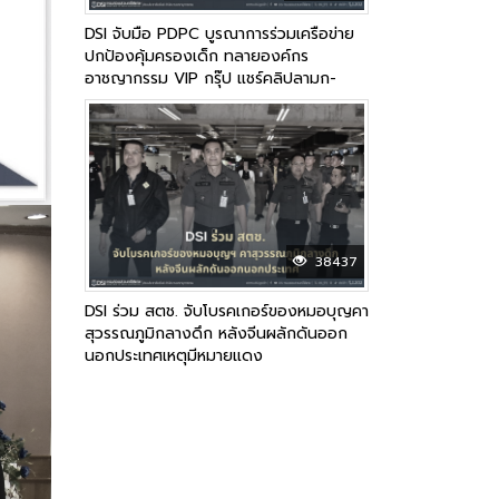
DSI จับมือ PDPC บูรณาการร่วมเครือข่าย
ปกป้องคุ้มครองเด็ก ทลายองค์กร
อาชญากรรม VIP กรุ๊ป แชร์คลิปลามก-
อนาจาร ซื้อ-ขายสะพัดโซเชียล
38437
DSI ร่วม สตช. จับโบรคเกอร์ของหมอบุญคา
สุวรรณภูมิกลางดึก หลังจีนผลักดันออก
นอกประเทศเหตุมีหมายแดง