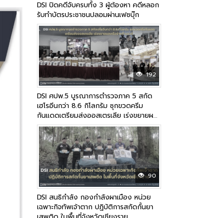
DSI ปิดคดีจับครบทั้ง 3 ผู้ต้องหา คดีหลอก
รับทำบัตรประชาชนปลอมผ่านเฟซบุ๊ก
192
DSI ศปพ.5 บูรณาการตำรวจภาค 5 สกัด
เฮโรอีนกว่า 8.6 กิโลกรัม ซุกขวดครีม
กันแดดเตรียมส่งออสเตรเลีย เร่งขยายผล
เครือข่ายข้ามชาติ
90
DSI สนธิกำลัง กองกำลังผาเมือง หน่วย
เฉพาะกิจทัพเจ้าตาก ปฏิบัติการสกัดกั้นยา
เสพติด ในพื้นที่จังหวัดเชียงราย