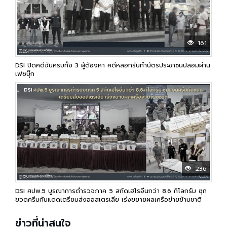
161
DSI ปิดคดีจับครบทั้ง 3 ผู้ต้องหา คดีหลอกรับทำบัตรประชาชนปลอมผ่าน
เฟซบุ๊ก
236
DSI ศปพ.5 บูรณาการตำรวจภาค 5 สกัดเฮโรอีนกว่า 8.6 กิโลกรัม ซุก
ขวดครีมกันแดดเตรียมส่งออสเตรเลีย เร่งขยายผลเครือข่ายข้ามชาติ
ข่าวที่น่าสนใจ