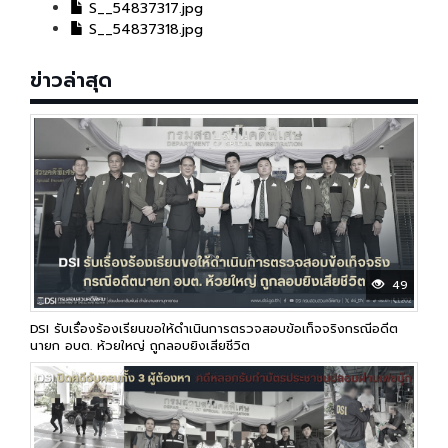
S__54837317.jpg
S__54837318.jpg
ข่าวล่าสุด
49
DSI รับเรื่องร้องเรียนขอให้ดำเนินการตรวจสอบข้อเท็จจริงกรณีอดีต
นายก อบต. ห้วยใหญ่ ถูกลอบยิงเสียชีวิต