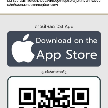
DSI ร่วม สตช. จับโบรคเกอร์ของหมอบุญคาสุวรรณภูมิกลางดึก หลังจีน
ผลักดันออกนอกประเทศเหตุมีหมายแดง
ดาวน์โหลด DSI App
ศูนย์บริการภาครัฐ