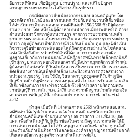
อัยการคดีพิเศษ เพื่อป้องกัน ปราบปราม และแก้ไขปัญหา
อาชญากรรมทางเทคโนโลยีอย่างเป็นรูปธรรม
กรณีดังกล่าวสืบเนื่องจากกรมสอบสวนคดีพิเศษ โดย
กองคดีเทคโนโลยีและสารสนเทศ ร่วมกับหน่วยงานที่เกี่ยวข้อง
ได้ดำเนินการสืบสวนสอบสวนคดีพิเศษที่ 150/2568 ซึ่งมีผู้ต้องหา
รวม 27 ราย โดยหนึ่งในผู้ต้องหาเป็นนักการเมืองระดับชาติ ดำรง
ตำแหน่งสมาชิกสภาผู้แทนราษฎร จากการรวบรวมพยานหลัก
ฐาน การตรวจสอบเส้นทางการเงิน และข้อมูลทางธุรกรรมต่าง ๆ
พบว่า กลุ่มผู้ต้องหามีพฤติการณ์ร่วมกันเป็นนายทุน และผู้ดำเนิน
กิจการเครือข่ายการพนันออนไลน์ผิดกฎหมายผ่านเว็บไซต์หลาย
แห่ง อีกทั้งยังมีการนำทรัพย์สินที่ได้จากการกระทำความผิด
มูลฐานเกี่ยวกับการพนันออนไลน์หรือการพนันทางอิเล็กทรอนิกส์
เข้าสู่กระบวนการฟอกเงินนอกจากนี้ ยังปรากฏพฤติการณ์ว่ากลุ่ม
ผู้ต้องหาได้แบ่งหน้าที่กันดำเนินการเป็นขบวนการ มีการวางแผน
ตัดเส้นทางการเงินเพื่อหลีกเลี่ยง และป้องกันการตรวจสอบจาก
หน่วยงานของรัฐ โดยใช้บัญชีธนาคารของบุคคลที่รับจ้างเปิด
บัญชี รวมถึงบัญชีธนาคารของบุคคลทั่วไปในการรับและโอนเงิน
ที่เกี่ยวข้องกับการกระทำความผิด ซึ่งเข้าข่ายความผิดตามพระ
ราชบัญญัติการพนัน พ.ศ. 2478 และความผิดฐานร่วมกันฟอกเงิน
ตามพระราชบัญญัติป้องกันและปราบปรามการฟอกเงิน พ.ศ.
2542
ล่าสุด เมื่อวันที่ 14 พฤษภาคม 2569 พนักงานสอบสวน
คดีพิเศษ ได้สรุปสำนวนและส่งสำนวนคดี ต่อพนักงานอัยการ
สำนักงานคดีพิเศษ จำนวนเอกสาร 69 รายการ 24 แฟ้ม 10,866
แผ่น เพื่อดำเนินคดีกับผู้เกี่ยวข้องในความผิดฐานร่วมกันจัดให้มี
การเล่นการพนันโดยไม่ได้รับอนุญาต ร่วมกันฟอกเงิน ฐานอั้งยี่
และร่วมกันดำเนินกิจการในลักษณะองค์กรอาชญากรรมข้ามชาติ
เพื่อเสนออัยการสูงสุดพิจารณาดำเนินการต่อไป