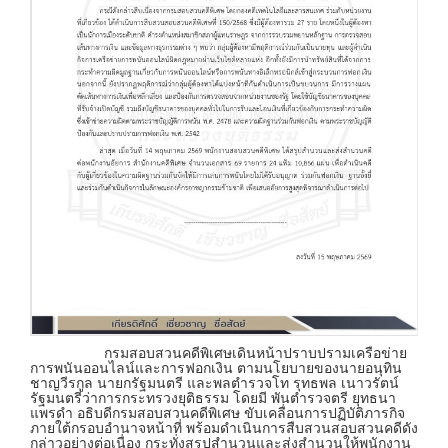
กรมสอบสวนคดีพิเศษเดินหน้าปราบปรามเครือข่าย
การพนันออนไลน์และการฟอกเงิน ตามนโยบายของนายอนุทิน
ชาญวีรกูล นายกรัฐมนตรี และพลตำรวจโท รุทธพล เนาวรัตน์
รัฐมนตรีว่าการกระทรวงยุติธรรม โดยมี พันตำรวจตรี ยุทธนา
แพรดำ อธิบดีกรมสอบสวนคดีพิเศษ ขับเคลื่อนการปฏิบัติภารกิจ
ภายใต้กรอบอำนาจหน้าที่ พร้อมดำเนินการสืบสวนสอบสวนคดีดัง
กล่าวอย่างต่อเนื่อง กระทั่งสรุปสำนวนและส่งสำนวนให้พนักงาน