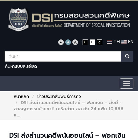
TH
EN
ค้นหาแบบละเอียด
Togg
navig
หน้าหลัก
ข่าวประชาสัมพันธ์ภารกิจ
DSI ส่งสำนวนคดีพนันออนไลน์ – ฟอกเงิน – อั้งยี่ -
อาชญากรรมข้ามชาติ เครือข่าย สส.ดัง 24 แฟ้ม 10,866
แ...
DSI ส่งสำนวนคดีพนันออนไลน์ – ฟอกเงิน