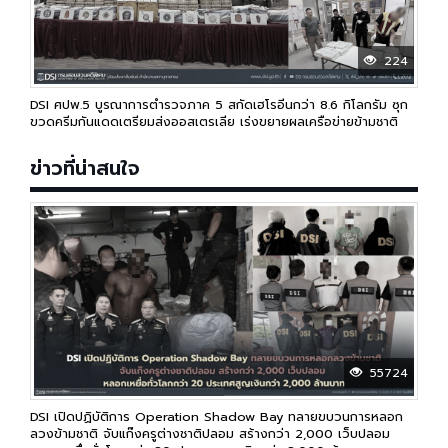
224
DSI ศปพ.5 บูรณาการตำรวจภาค 5 สกัดเฮโรอีนกว่า 8.6 กิโลกรัม ซุก
ขวดครีมกันแดดเตรียมส่งออสเตรเลีย เร่งขยายผลเครือข่ายข้ามชาติ
ข่าวที่น่าสนใจ
55724
DSI เปิดปฏิบัติการ Operation Shadow Bay ทลายขบวนการหลอก
ลวงข้ามชาติ จับแก๊งครูต่างชาติปลอม สร้างกว่า 2,000 เว็บปลอม