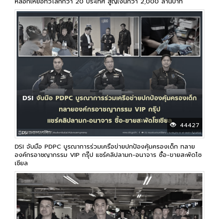
หลอกเหยื่อทั่วโลกกว่า 20 ประเทศ สูญเงินกว่า 2,000 ล้านบาท
44427
DSI จับมือ PDPC บูรณาการร่วมเครือข่ายปกป้องคุ้มครองเด็ก ทลาย
องค์กรอาชญากรรม VIP กรุ๊ป แชร์คลิปลามก-อนาจาร ซื้อ-ขายสะพัดโซ
เชียล