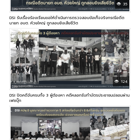
35
DSI รับเรื่องร้องเรียนขอให้ดำเนินการตรวจสอบข้อเท็จจริงกรณีอดีต
นายก อบต. ห้วยใหญ่ ถูกลอบยิงเสียชีวิต
124
DSI ปิดคดีจับครบทั้ง 3 ผู้ต้องหา คดีหลอกรับทำบัตรประชาชนปลอมผ่าน
เฟซบุ๊ก