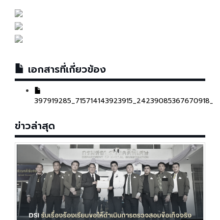
เอกสารที่เกี่ยวข้อง
397919285_715714143923915_24239085367670918_n.
ข่าวล่าสุด