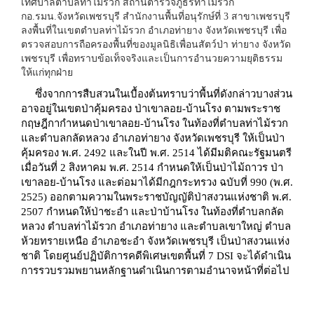
เทศบาลตำบลท่าไม้รวก สถานีตำรวจภูธรท่าไม้รวก
กอ.รมน.จังหวัดเพชรบุรี สำนักงานพื้นที่อนุรักษ์ที่ 3 สาขาเพชรบุรี
ลงพื้นที่ในเขตตำบลท่าไม้รวก อำเภอท่ายาง จังหวัดเพชรบุรี เพื่อ
ตรวจสอบการถือครองพื้นที่ของมูลนิธิเพื่อนสัตว์ป่า ท่ายาง จังหวัด
เพชรบุรี เพื่อทราบข้อเท็จจริงและเป็นการอำนวยความยุติธรรม
ให้แก่ทุกฝ่าย
ซึ่งจากการสืบสวนในเบื้องต้นทราบว่าพื้นที่ดังกล่าวบางส่วน
อาจอยู่ในเขตป่าคุ้มครอง ป่าเขาลอย-บ้านโรง ตามพระราช
กฤษฎีกากำหนดป่าเขาลอย-บ้านโรง ในท้องที่ตำบลท่าไม้รวก
และตำบลกลัดหลวง อำเภอท่ายาง จังหวัดเพชรบุรี ให้เป็นป่า
คุ้มครอง พ.ศ. 2492 และในปี พ.ศ. 2514 ได้มีมติคณะรัฐมนตรี
เมื่อวันที่ 2 สิงหาคม พ.ศ. 2514 กำหนดให้เป็นป่าไม้ถาวร ป่า
เขาลอย-บ้านโรง และต่อมาได้มีกฎกระทรวง ฉบับที่ 990 (พ.ศ.
2525) ออกตามความในพระราชบัญญัติป่าสงวนแห่งชาติ พ.ศ.
2507 กำหนดให้ป่าชะอำ และป่าบ้านโรง ในท้องที่ตำบลกลัด
หลวง ตำบลท่าไม้รวก อำเภอท่ายาง และตำบลเขาใหญ่ ตำบล
ห้วยทรายเหนือ อำเภอชะอำ จังหวัดเพชรบุรี เป็นป่าสงวนแห่ง
ชาติ โดยศูนย์ปฏิบัติการคดีพิเศษเขตพื้นที่ 7 DSI จะได้ดำเนิน
การรวบรวมพยานหลักฐานดำเนินการตามอำนาจหน้าที่ต่อไป