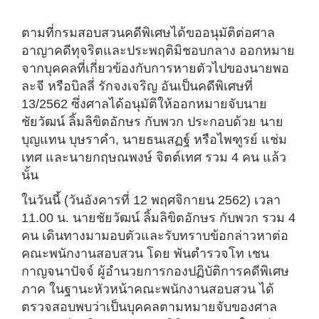
ตามที่กรมสอบสวนคดีพิเศษได้ขออนุมัติต่อศาล
อาญาคดีทุจริตและประพฤติมิชอบกลาง ออกหมาย
จากบุคคลที่เกี่ยวข้องกับการหายตัวไปของนายพอ
ละจี หรือบิลลี่ รักจงเจริญ อันเป็นคดีพิเศษที่
13/2562 ซึ่งศาลได้อนุมัติให้ออกหมายจับนาย
ชัยวัฒน์ ลิ้มลิขิตอักษร กับพวก ประกอบด้วย นาย
บุญแทน บุษราคำ, นายธนเสฏฐ์ หรือไพฑูรย์ แช่ม
เทศ และนายกฤษณพงษ์ จิตต์เทศ รวม 4 คน แล้ว
นั้น
ในวันนี้ (วันอังคารที่ 12 พฤศจิกายน 2562) เวลา
11.00 น. นายชัยวัฒน์ ลิ้มลิขิตอักษร กับพวก รวม 4
คน เดินทางมามอบตัวและรับทราบข้อกล่าวหาต่อ
คณะพนักงานสอบสวน โดย พันตำรวจโท เชน
กาญจนาปัจจ์ ผู้อำนวยการกองปฏิบัติการคดีพิเศษ
ภาค ในฐานะหัวหน้าคณะพนักงานสอบสวน ได้
ตรวจสอบพบว่าเป็นบุคคลตามหมายจับของศาล