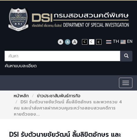
TH
EN
ค้นหาแบบละเอียด
Togg
navig
หน้าหลัก
ข่าวประชาสัมพันธ์ภารกิจ
DSI รับตัวนายชัยวัฒน์ ลิ้มลิขิตอักษร และพวกรวม 4
คน และนำส่งศาลฝากควบคุมระหว่างสอบสวนคดีการ
หายตัวของ...
DSI รับตัวนายชัยวัฒน์ ลิ้มลิขิตอักษร และ