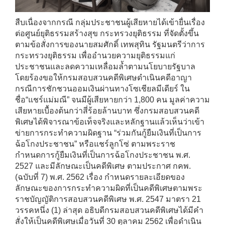
สืบเนื่องจากกรณี กลุ่มประชาชนผู้เสียหายได้เข้ายื่นเรื่อง
ต่อศูนย์ยุติธรรมสร้างสุข กระทรวงยุติธรรม ที่จัดตั้งขึ้น
ตามข้อสั่งการของนายสมศักดิ์ เทพสุทิน รัฐมนตรีว่าการ
กระทรวงยุติธรรม เพื่ออำนวยความยุติธรรมแก่
ประชาชนและลดความเหลื่อมล้ำตามนโยบายรัฐบาล
โดยร้องขอให้กรมสอบสวนคดีพิเศษดำเนินคดีอาญา
กรณีการชักชวนออมเงินผ่านทางโซเชียลมีเดียร์ ใน
ชื่อ“แชร์แม่มณี” จนมีผู้เสียหายกว่า 1,800 คน มูลค่าความ
เสียหายเบื้องต้นกว่าสี่ร้อยล้านบาท ซึ่งกรมสอบสวนคดี
พิเศษได้พิจารณาข้อเท็จจริงและหลักฐานแล้วเห็นว่าเข้า
ข่ายการกระทำความผิดฐาน “ร่วมกันกู้ยืมเงินที่เป็นการ
ฉ้อโกงประชาชน” หรือแชร์ลูกโซ่ ตามพระราช
กำหนดการกู้ยืมเงินที่เป็นการฉ้อโกงประชาชน พ.ศ.
2527 และมีลักษณะเป็นคดีพิเศษ ตามประกาศ กคพ.
(ฉบับที่ 7) พ.ศ. 2562 เรื่อง กำหนดรายละเอียดของ
ลักษณะของการกระทำความผิดที่เป็นคดีพิเศษตามพระ
ราชบัญญัติการสอบสวนคดีพิเศษ พ.ศ. 2547 มาตรา 21
วรรคหนึ่ง (1) ล่าสุด อธิบดีกรมสอบสวนคดีพิเศษได้มีคำ
สั่งให้เป็นคดีพิเศษเมื่อวันที่ 30 ตุลาคม 2562 เพื่อดำเนิน