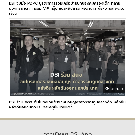
DSI จับมือ PDPC บูรณาการร่วมเครือข่ายปกป้องคุ้มครองเด็ก ทลาย
องค์กรอาชญากรรม VIP กรุ๊ป แชร์คลิปลามก-อนาจาร ซื้อ-ขายสะพัดโซ
เชียล
38428
DSI ร่วม สตช. จับโบรคเกอร์ของหมอบุญคาสุวรรณภูมิกลางดึก หลังจีน
ผลักดันออกนอกประเทศเหตุมีหมายแดง
ดาวน์โหลด DSI App