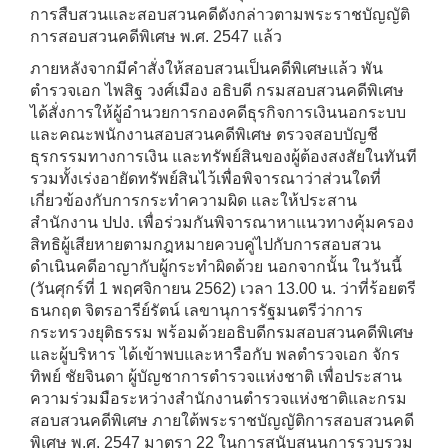
การสืบสวนและสอบสวนคดีดังกล่าวตามพระราชบัญญัติ
การสอบสวนคดีพิเศษ พ.ศ. 2547 แล้ว
ภายหลังจากมีคำสั่งให้สอบสวนเป็นคดีพิเศษแล้ว พัน
ตำรวจเอก ไพสิฐ วงศ์เมือง อธิบดี กรมสอบสวนคดีพิเศษ
ได้สั่งการให้ผู้อำนวยการกองคดีธุรกิจการเงินนอกระบบ
และคณะพนักงานสอบสวนคดีพิเศษ ตรวจสอบบัญชี
ธุรกรรมทางการเงิน และทรัพย์สินของผู้ต้องสงสัยในทันที
รวมทั้งเร่งอายัดทรัพย์สินไว้เพื่อพิจารณาว่าส่วนใดที่
เกี่ยวข้องกับการกระทำความผิด และให้ประสาน
สำนักงาน ปปง. เพื่อร่วมกันพิจารณาหาแนวทางคุ้มครอง
สิทธิผู้เสียหายตามกฎหมายควบคู่ไปกับการสอบสวน
ดำเนินคดีอาญากับผู้กระทำผิดด้วย นอกจากนั้น ในวันนี้
(วันศุกร์ที่ 1 พฤศจิกายน 2562) เวลา 13.00 น. ว่าที่ร้อยตรี
ธนกฤต จิตรอารีย์รัตน์ เลขานุการรัฐมนตรีว่าการ
กระทรวงยุติธรรม พร้อมด้วยอธิบดีกรมสอบสวนคดีพิเศษ
และผู้บริหาร ได้เข้าพบและหารือกับ พลตำรวจเอก จักร
ทิพย์ ชัยจินดา ผู้บัญชาการตำรวจแห่งชาติ เพื่อประสาน
ความร่วมมือระหว่างสำนักงานตำรวจแห่งชาติและกรม
สอบสวนคดีพิเศษ ภายใต้พระราชบัญญัติการสอบสวนคดี
พิเศษ พ.ศ. 2547 มาตรา 22 ในการสนับสนุนการรวบรวม