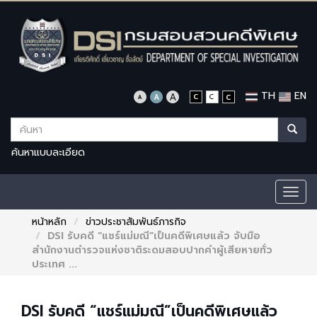
TH
EN
ค้นหาแบบละเอียด
Togg
navig
หน้าหลัก
ข่าวประชาสัมพันธ์ภารกิจ
DSI รับคดี “แชร์แม่มณี”เป็นคดีพิเศษแล้ว จับมือ
สำนักงานตำรวจแห่งชาติระดมสอบปากคำผู้เสียหายทั่ว
ประเทศ ...
DSI รับคดี “แชร์แม่มณี”เป็นคดีพิเศษแล้ว