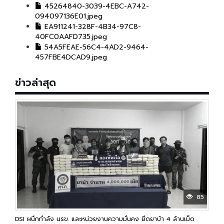
45264840-3039-4EBC-A742-
094097136E01.jpeg
EA911241-328F-4B34-97C8-
40FC0AAFD735.jpeg
54A5FEAE-56C4-4AD2-9464-
457FBE4DCAD9.jpeg
ข่าวล่าสุด
85
DSI ผนึกกำลัง นรข. และหน่วยงานความมั่นคง ยึดยาบ้า 4 ล้านเม็ด