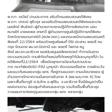
พ.ต.ท. กรวัชร์ ปานประภากร อธิบดีกรมสอบสวนคดีพิเศษ
พ.ต.ท. ปกรณ์ สุชีวกุล รองอธิบดีกรมสอบสวนคดีพิเศษและนาย
มเหสักข์ พันธ์สง่า ผู้อำนวยการกองปฏิบัติการพิเศษภาค มอบ
หมายให้ นายชยพล สายทวี ผู้อำนวยการศูนย์ปฏิบัติการคดีพิเศษ
จังหวัดชายแดนภาคใต้ (ศปพ.จชต.) และคณะพนักงานสอบสวนคดี
พิเศษที่ 22/2564 พร้อมด้วยศูนย์แผนที่ DSI ประสาน พลตรี คม
กฤช รัตนฉาย ผบ.ฉก.ปัตตานี และ พลตรี ไพศาล หนู
สังข์ ผบ.ฉก.นราธิวาส ขอสนับสนุนเฮลิคอปเตอร์ ทำการบินลาด
ตระเวนตรวจป่า ตามพิกัดตำแหน่งที่เกิดเหตุทำไม้และบุกรุกที่ป่า ใน
คดีพิเศษที่22/2564 เพื่อเปิดยุทธการป้องกันปราบปราม
การ กระทำผิดตัดไม้ ทำไม้ บุกรุกป่า ตัดวงจรเครือข่าย การเฝ้าระวัง
และแนวกันชนของกลุ่ม ผกร. ที่อยู่ตามแนวเขา ตามนโยบายของ ผู้
อำนวยการรักษาความมั่นคงภายในภาค 4 (ผอ.รมน.ภาค 4) โดย
เฉพาะพื้นที่เขากูยิ ต.ร่มไทร อ.สุคิริน จ.นราธิวาส ซึ่งมีข้อมูลว่าเป็น
แหล่งกบดาน ซ่องสุมกำลังคนและอาวุธ รวมถึงเป็นพื้นที่ประชุม
วางแผนการก่อเหตุรุนแรงของกลุ่ม ผกร. หลายกลุ่ม