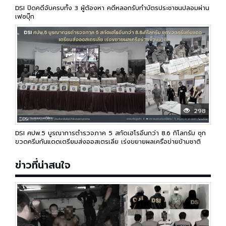
DSI ปิดคดีจับครบทั้ง 3 ผู้ต้องหา คดีหลอกรับทำบัตรประชาชนปลอมผ่าน
เฟซบุ๊ก
298
DSI ศปพ.5 บูรณาการตำรวจภาค 5 สกัดเฮโรอีนกว่า 8.6 กิโลกรัม ซุก
ขวดครีมกันแดดเตรียมส่งออสเตรเลีย เร่งขยายผลเครือข่ายข้ามชาติ
ข่าวที่น่าสนใจ