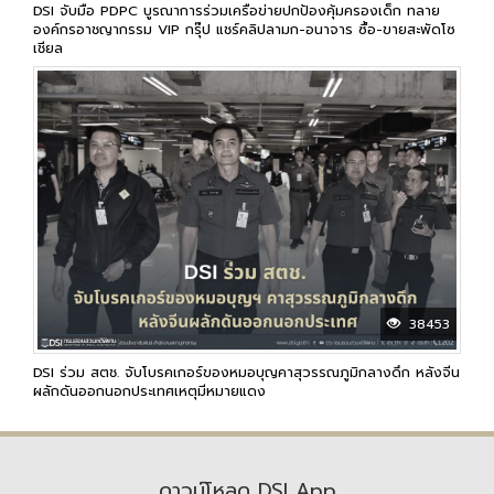
DSI จับมือ PDPC บูรณาการร่วมเครือข่ายปกป้องคุ้มครองเด็ก ทลาย
องค์กรอาชญากรรม VIP กรุ๊ป แชร์คลิปลามก-อนาจาร ซื้อ-ขายสะพัดโซ
เชียล
38453
DSI ร่วม สตช. จับโบรคเกอร์ของหมอบุญคาสุวรรณภูมิกลางดึก หลังจีน
ผลักดันออกนอกประเทศเหตุมีหมายแดง
ดาวน์โหลด DSI App