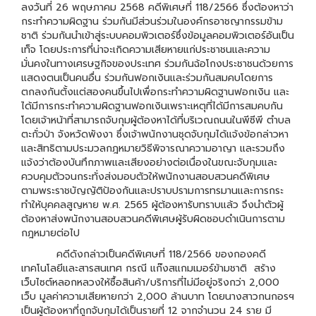
ลงวันที่ 26 พฤษภาคม 2568 คดีพิเศษที่ 118/2566 ซึ่งต้องหาว่า
กระทำความผิดฐาน ร่วมกันมีส่วนร่วมในองค์กรอาชญากรรมข้าม
ชาติ ร่วมกันนำเข้าสู่ระบบคอมพิวเตอร์ซึ่งข้อมูลคอมพิวเตอร์อันเป็น
เท็จ โดยประการที่น่าจะเกิดความเสียหายแก่ประชาชนและความ
มั่นคงในทางเศรษฐกิจของประเทศ ร่วมกันฉ้อโกงประชาชนด้วยการ
แสดงตนเป็นคนอื่น ร่วมกันฟอกเงินและร่วมกันสมคบโดยการ
ตกลงกันตั้งแต่สองคนขึ้นไปเพื่อกระทำความผิดฐานฟอกเงิน และ
ได้มีการกระทำความผิดฐานฟอกเงินเพราะเหตุที่ได้มีการสมคบกัน
โดยเจ้าหน้าที่สามารถจับกุมผู้ต้องหาได้ที่บริเวณถนนในพีซีพี ตำบล
ตะกั่วป่า จังหวัดพังงา ซึ่งเจ้าพนักงานชุดจับกุมได้แจ้งข้อกล่าวหา
และสิทธิตามประมวลกฎหมายวิธีพิจารณาความอาญา และรวมถึง
แจ้งว่าต้องบันทึกภาพและเสียงอย่างต่อเนื่องในขณะจับกุมและ
ควบคุมตัวจนกระทั่งส่งมอบตัวให้พนักงานสอบสวนคดีพิเศษ
ตามพระราชบัญญัติป้องกันและปราบปรามการทรมานและการกระ
ทำให้บุคคลสูญหาย พ.ศ. 2565 ผู้ต้องหารับทราบแล้ว จึงนำตัวผู้
ต้องหาส่งพนักงานสอบสวนคดีพิเศษผู้รับผิดชอบดำเนินการตาม
กฎหมายต่อไป
คดีดังกล่าวเป็นคดีพิเศษที่ 118/2566 ของกองคดี
เทคโนโลยีและสารสนเทศ กรณี แก๊งสแกมเมอร์ข้ามชาติ สร้าง
เว็บไซต์หลอกหลวงให้ซื้อสินค้า/บริการที่ไม่มีอยู่จริงกว่า 2,000
เว็บ มูลค่าความเสียหายกว่า 2,000 ล้านบาท โดยนางสาวกนกอรฯ
เป็นผู้ต้องหาที่ถูกจับกุมได้เป็นรายที่ 12 จากจำนวน 24 ราย มี