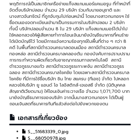
พฤติการณ์เป็นสมาชิกเครือข่ายแก๊งสแกมเมอร์แคเมอรูน ที่ทำหน้าที่
จัดตั้งบริษัทปลอม จำนวน 29 บริษัท ร่วมกับนายอนุชาติ และ
นางสาวจันทรัตน์ ที่ถูกจับกุมไปก่อนหน้านี้ โดยนางสาวกนกอรฯ ใช้
ชื่อตนเองจดทะเบียนเข้ามาเป็นกรรมการในบริษัทปลอม 2 บริษัท
ทั้งนี้ บริษัทปลอมจำนวน 8 ใน 29 บริษัท แก๊งสแกมเมอร์ได้นำไป
ใช้หลอกลวงให้ผู้เสียหายทำการโอนเงินมายังบัญชีธนาคารที่คนร้าย
ได้เปิดบัญชีไว้ โดยมีการแจ้งความร้องทุกข์ในพื้นที่ต่าง ๆ กว่า 8
คดี ในพื้นที่สถานีตำรวจนครบาลดอนเมือง สถานีตำรวจนครบาล
ทองหล่อ สถานีตำรวจนครบาลคลองตัน กองบังคับการปราบปราม
การกระทำความผิดเกี่ยวกับอาชญากรรมทางเทคโนโลยี สถานี
ตำรวจภูธรบางแก้ว สถานีตำรวจภูธรเกาะพงัน สถานีตำรวจภูธร
ฉลอง สถานีตำรวจนครบาลโชคชัย โดยเฉพาะสถานีตำรวจนครบาล
โชคชัย ที่มีการใช้ชื่อบริษัท ชิน ไทย สแครบ (ทีเอช) จำกัด ไปหลอก
หลวงให้บริษัท ยู แอนด์ ไอ โลจิสติกส์-เจเอสซี จำกัด (นิติบุคคล
สัญชาติเวียดนาม) ให้โอนเงินค่าระวางเรือ จำนวน 1,071,700 บาท
มายังบัญชีธนาคารของบริษัท จากนั้นนางสาวกนกอรฯ ได้เป็นผู้
ถอนเงินสดที่ธนาคารทันทีแล้วส่งต่อไปยังพวกของตน
เอกสารที่เกี่ยวข้อง
S__51683339_0.jpg
S__68050978.jpg