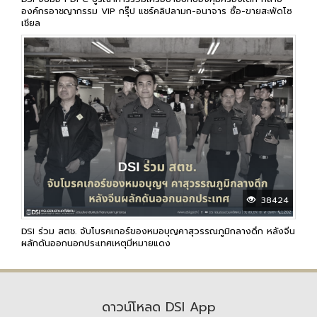
องค์กรอาชญากรรม VIP กรุ๊ป แชร์คลิปลามก-อนาจาร ซื้อ-ขายสะพัดโซ
เชียล
38424
DSI ร่วม สตช. จับโบรคเกอร์ของหมอบุญคาสุวรรณภูมิกลางดึก หลังจีน
ผลักดันออกนอกประเทศเหตุมีหมายแดง
ดาวน์โหลด DSI App