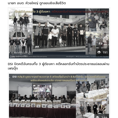
นายก อบต. ห้วยใหญ่ ถูกลอบยิงเสียชีวิต
191
DSI ปิดคดีจับครบทั้ง 3 ผู้ต้องหา คดีหลอกรับทำบัตรประชาชนปลอมผ่าน
เฟซบุ๊ก
246