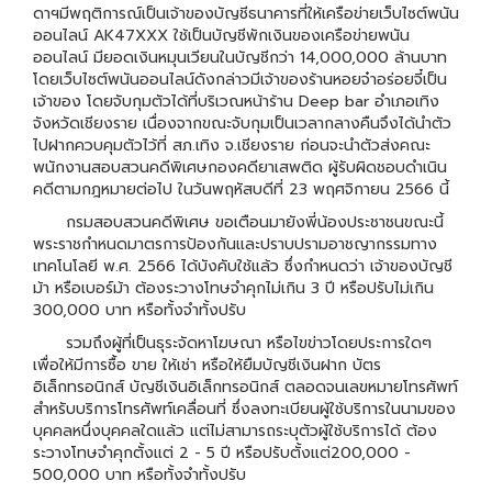
ดาฯมีพฤติการณ์เป็นเจ้าของบัญชีธนาคารที่ให้เครือข่ายเว็บไซต์พนัน
ออนไลน์ AK47XXX ใช้เป็นบัญชีพักเงินของเครือข่ายพนัน
ออนไลน์ มียอดเงินหมุนเวียนในบัญชีกว่า 14,000,000 ล้านบาท
โดยเว็บไซต์พนันออนไลน์ดังกล่าวมีเจ้าของร้านหอยจ๋าอร่อยจี๋เป็น
เจ้าของ โดยจับกุมตัวได้ที่บริเวณหน้าร้าน Deep bar อำเภอเทิง
จังหวัดเชียงราย เนื่องจากขณะจับกุมเป็นเวลากลางคืนจึงได้นำตัว
ไปฝากควบคุมตัวไว้ที่ สภ.เทิง จ.เชียงราย ก่อนจะนำตัวส่งคณะ
พนักงานสอบสวนคดีพิเศษกองคดียาเสพติด ผู้รับผิดชอบดำเนิน
คดีตามกฎหมายต่อไป ในวันพฤหัสบดีที่ 23 พฤศจิกายน 2566 นี้
กรมสอบสวนคดีพิเศษ ขอเตือนมายังพี่น้องประชาชนขณะนี้
พระราชกำหนดมาตรการป้องกันและปราบปรามอาชญากรรมทาง
เทคโนโลยี พ.ศ. 2566 ได้บังคับใช้แล้ว ซึ่งกำหนดว่า เจ้าของบัญชี
ม้า หรือเบอร์ม้า ต้องระวางโทษจำคุกไม่เกิน 3 ปี หรือปรับไม่เกิน
300,000 บาท หรือทั้งจำทั้งปรับ
รวมถึงผู้ที่เป็นธุระจัดหาโฆษณา หรือไขข่าวโดยประการใดๆ
เพื่อให้มีการซื้อ ขาย ให้เช่า หรือให้ยืมบัญชีเงินฝาก บัตร
อิเล็กทรอนิกส์ บัญชีเงินอิเล็กทรอนิกส์ ตลอดจนเลขหมายโทรศัพท์
สำหรับบริการโทรศัพท์เคลื่อนที่ ซึ่งลงทะเบียนผู้ใช้บริการในนามของ
บุคคลหนึ่งบุคคลใดแล้ว แต่ไม่สามารถระบุตัวผู้ใช้บริการได้ ต้อง
ระวางโทษจำคุกตั้งแต่ 2 - 5 ปี หรือปรับตั้งแต่200,000 -
500,000 บาท หรือทั้งจำทั้งปรับ