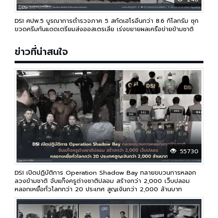
DSI ศปพ.5 บูรณาการตำรวจภาค 5 สกัดเฮโรอีนกว่า 8.6 กิโลกรัม ซุก
ขวดครีมกันแดดเตรียมส่งออสเตรเลีย เร่งขยายผลเครือข่ายข้ามชาติ
ข่าวที่น่าสนใจ
55730
DSI เปิดปฏิบัติการ Operation Shadow Bay ทลายขบวนการหลอก
ลวงข้ามชาติ จับแก๊งครูต่างชาติปลอม สร้างกว่า 2,000 เว็บปลอม
หลอกเหยื่อทั่วโลกกว่า 20 ประเทศ สูญเงินกว่า 2,000 ล้านบาท