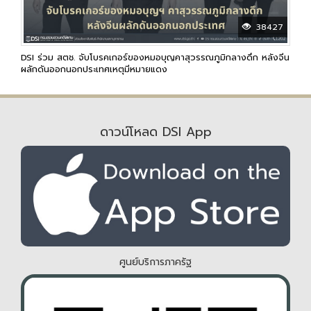
38427
DSI ร่วม สตช. จับโบรคเกอร์ของหมอบุญคาสุวรรณภูมิกลางดึก หลังจีน
ผลักดันออกนอกประเทศเหตุมีหมายแดง
ดาวน์โหลด DSI App
ศูนย์บริการภาครัฐ