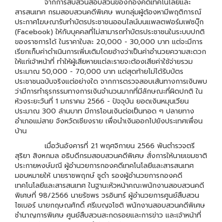
จากการสืบสวนสอบสวนของกองคดีเทคโนโลยีและ
สารสนเทศ กรมสอบสวนคดีพิเศษ พบกลุ่มผู้ต้องหามีพฤติการณ์
ประกาศโฆษณารับทำบัตรประชาชนออนไลน์บนแพลตฟอร์มเฟซบุ๊ก
(Facebook) ให้กับบุคคลที่ไม่สามารถทำบัตรประชาชนในระบบปกติ
ของราชการได้ ในราคาใบละ 20,000 - 30,000 บาท แต่จะมีการ
เรียกเก็บค่าดำเนินการเพิ่มเติมโดยอ้างว่าเป็นค่าอำนวยความสะดวก
ให้แก่เจ้าหน้าที่ ทำให้ผู้เสียหายแต่ละรายจะต้องเสียค่าใช้จ่ายรวม
ประมาณ 50,000 - 70,000 บาท แต่สุดท้ายไม่ได้รับบัตร
ประชาชนฉบับจริงแต่อย่างใด จากการตรวจสอบเส้นทางการเงินพบ
ว่ามีการทำธุรกรรมทางการเงินจำนวนมากที่มีลักษณะที่ผิดปกติ ใน
ห้วงระยะวันที่ 1 มกราคม 2566 - ปัจจุบัน ยอดเงินหมุนเวียน
ประมาณ 300 ล้านบาท มีการโอนเงินต่อเป็นทอด ๆ ปลายทาง
อำเภอแม่สาย จังหวัดเชียงราย เพื่อนำเงินออกไปยังประเทศเพื่อน
บ้าน
เมื่อวันอังคารที่ 21 พฤศจิกายน 2566 พันตำรวจตรี
สุริยา สิงหกมล อธิบดีกรมสอบสวนคดีพิเศษ สั่งการให้นายเขมชาติ
ประกายหงษ์มณี ผู้อำนวยการกองคดีเทคโนโลยีและสารสนเทศ
มอบหมายให้ นายราชพฤกษ์ ชูดำ รองผู้อำนวยการกองคดี
เทคโนโลยีและสารสนเทศ ในฐานะหัวหน้าคณะพนักงานสอบสวนคดี
พิเศษที่ 98/2566 นายรัชพร วรอินทร์ ผู้อำนวยการศูนย์สืบสวน
ไซเบอร์ นายกฤษณศักดิ์ ศรีเบญจโชติ พนักงานสอบสวนคดีพิเศษ
ชำนาญการพิเศษ ศูนย์สืบสวนสะกดรอยและการข่าว และเจ้าหน้าที่