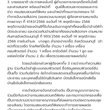
3. นายเขมชาติ ประกายหงษ์มณี ผู้อำนวยการกองคดีเทคโนโลยี
และสารสนเทศ พร้อมเจ้าหน้าที่ ศูนย์สืบสวนสะกดรอยและการ
ข่าว กรมสอบสวนคดีพิเศษ และเจ้าหน้าที่กรมการปกครอง ได้
ทำการจับนายสิปปกร (ขอสงวนนามสกุล) ผู้ต้องหาตามหมายจับ
ศาลอาญา ที่ 4143/2566 ลงวันที่ 14 พฤศจิกายน 2566
พฤติการณ์เจ้าของบัญชีที่รับโอนเงินจากลูกค้าที่หลงเชื่อว่าจ้างให้ทำ
บัตรประชาชน และตรวจค้นบ้านพักอาศัยขอนายสิปปกรฯ ตามหมาย
ค้นศาลจังหวัดนนทบุรี ที่ 993/2566 ลงวันที่ 14 พฤศจิกายน
2566 ภายในตำบล บางพูด อำเภอปากเกร็ด จังหวัดนนทบุรี เจ้า
หน้าที่ตรวจยึด โทรศัพท์มือถือ จำนวน 1 เครื่อง เครื่อง
คอมพิวเตอร์ จำนวน 1 เครื่อง ฮาร์ดดิสก์ จำนวน 1 ลูก และ
แฟลชไดร์ฟ จำนวน 2 อัน เพื่อตรวจสอบขยายผลต่อไป
โดยแจ้งข้อกล่าวหาผู้ต้องหาทั้ง 3 รายว่ากระทำความผิด
ฐาน ร่วมกันนำเข้าสู่ระบบคอมพิวเตอร์ ซึ่งข้อมูลคอมพิวเตอร์อัน
เป็นเท็จ ร่วมกันฉ้อโกง ฉ้อโกงโดยแสดงตนเป็นบุคคลอื่น/ฉ้อโกง
ประชาชน และบุคคลอื่นใช้บัญชีเงินฝาก บัตรอิเล็กทรอนิกส์หรือ
บัญชีเงินอิเล็กทรอนิกส์ของตน
การดำเนินการดังกล่าวข้างต้น เป็นการบูรณาการความ
ร่วมมือกันระหว่างกรมสอบสวนคดีพิเศษ และกรมการปกครองเพื่อ
เป็นการปราบปรามการอาชญากรรมที่ส่งผลกระทบต่อความสงบสุข
ของสังคม โดยกรมสอบสวนคดีพิเศษจะทำการขยายผลต่อ