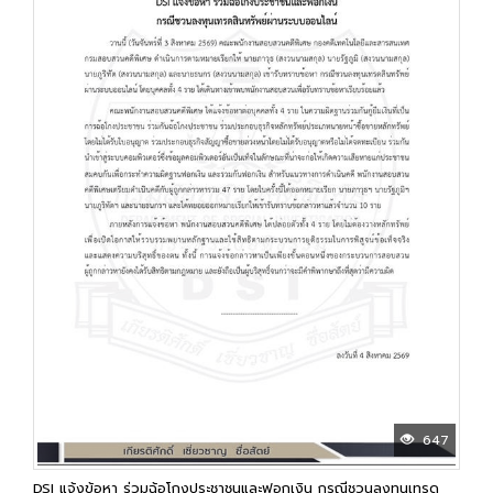
647
DSI แจ้งข้อหา ร่วมฉ้อโกงประชาชนและฟอกเงิน กรณีชวนลงทุนเทรด