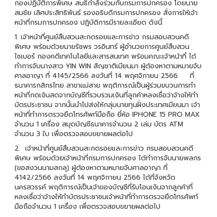
กองปฏิบัติการพิเศษ สนธิกำลังร่วมกับกรมการปกครอง โดยนาย
สมชัย เลิศประสิทธิพันธ์ รองอธิบดีกรมการปกครอง สั่งการให้เจ้า
หน้าที่กรมการปกครอง ปฏิบัติการมีรายละเอียด ดังนี้
1. เจ้าหน้าที่ศูนย์สืบสวนสะกดรอยและการข่าว กรมสอบสวนคดี
พิเศษ พร้อมด้วยนายรัชพร วรอินทร์ ผู้อำนวยการศูนย์สืบสวน
ไซเบอร์ กองคดีเทคโนโลยีและสารสนเทศ พร้อมคณะเจ้าหน้าที่ ได้
ทำการจับนางสาว YIN WIN สัญชาติเมียนมา ผู้ต้องหาตามหมายจับ
ศาลอาญา ที่ 4145/2566 ลงวันที่ 14 พฤศจิกายน 2566 ที่
ธนาคารกสิกรไทย สาขาแม่สาย พฤติการณ์เป็นผู้ร่วมขบวนการทำ
หน้าที่กดเงินสดจากบัญชีที่รวบรวมเงินที่ลูกค้าหลงเชื่อว่าจ้างให้ทำ
บัตรประชาชน จากนั้นนำไปส่งให้กลุ่มนายทุนฝั่งประเทศเมียนมา เจ้า
หน้าที่ทำการตรวจยึดโทรศัพท์มือถือ ยี่ห้อ IPHONE 15 PRO MAX
จำนวน 1 เครื่อง สมุดบัญชีธนาคารจำนวน 2 เล่ม บัตร ATM
จำนวน 3 ใบ เพื่อตรวจสอบขยายผลต่อไป
2. เจ้าหน้าที่ศูนย์สืบสวนสะกดรอยและการข่าว กรมสอบสวนคดี
พิเศษ พร้อมด้วยเจ้าหน้าที่กรมการปกครอง ได้ทำการจับนายพลกร
(ขอสงวนนามสกลุ) ผู้ต้องหาตามหมายจับศาลอาญา ที่
4142/2566 ลงวันที่ 14 พฤศจิกายน 2566 ได้ที่จังหวัด
นครสวรรค์ พฤติการณ์เป็นเจ้าของบัญชีที่รับโอนเงินจากลูกค้าที่
หลงเชื่อว่าจ้างให้ทำบัตรประชาชนเจ้าหน้าที่ทำการตรวจยึดโทรศัพท์
มือถือจำนวน 1 เครื่อง เพื่อตรวจสอบขยายผลต่อไป