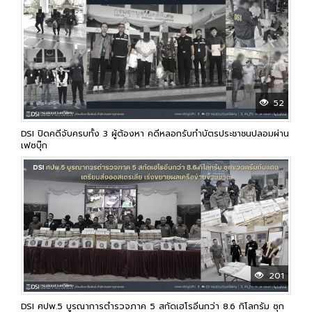
52
DSI ปิดคดีจับครบทั้ง 3 ผู้ต้องหา คดีหลอกรับทำบัตรประชาชนปลอมผ่าน
เฟซบุ๊ก
201
DSI ศปพ.5 บูรณาการตำรวจภาค 5 สกัดเฮโรอีนกว่า 8.6 กิโลกรัม ซุก