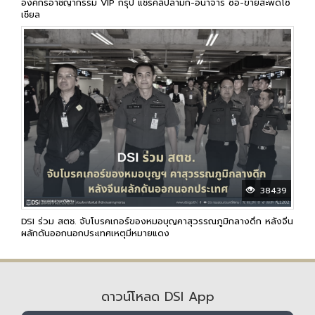
องค์กรอาชญากรรม VIP กรุ๊ป แชร์คลิปลามก-อนาจาร ซื้อ-ขายสะพัดโซ
เชียล
38439
DSI ร่วม สตช. จับโบรคเกอร์ของหมอบุญคาสุวรรณภูมิกลางดึก หลังจีน
ผลักดันออกนอกประเทศเหตุมีหมายแดง
ดาวน์โหลด DSI App