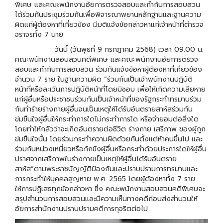
พิเศษ และคณะพนักงานอัยการตรวจสอบและกำกับการสอบสวน
ได้ร่วมกันประชุมร่วมกันเพื่อพิจารณาพยานหลักฐานและฐานความ
ผิดแก่ผู้ต้องหาที่เกี่ยวข้อง มีมติแจ้งข้อกล่าวหาแก่เจ้าหน้าที่ตำรวจ
จราจรทั้ง 7 นาย
วันนี้ (วันพุธที่ 9 กรกฎาคม 2568) เวลา 09.00 น.
คณะพนักงานสอบสวนคดีพิเศษ และคณะพนักงานอัยการตรวจ
สอบและกำกับการสอบสวน ร่วมกันแจ้งข้อหาผู้ต้องหาที่เกี่ยวข้อง
จำนวน 7 ราย ในฐานความผิด “ร่วมกันเป็นเจ้าพนักงานปฏิบัติ
หน้าที่หรือละเว้นการปฏิบัติหน้าที่โดยมิชอบ เพื่อให้เกิดความเสียหาย
แก่ผู้อื่นหรือประชาชนร่วมกันเป็นเจ้าหน้าที่ของรัฐกระทำทรมานร่วม
กันทำร้ายร่างกายผู้อื่นจนเป็นเหตุให้ได้รับอันตรายสาหัสร่วมกัน
ข่มขืนใจผู้อื่นให้กระทำการใดไม่กระทำการใด หรือจำยอมต่อสิ่งใด
โดยทำให้กลัวว่าจะเกิดอันตรายต่อชีวิต ร่างกาย เสรีภาพ ของผู้ถูก
ข่มขืนใจนั้น โดยร่วมกระทำความผิดด้วยกันตั้งแต่ห้าคนขึ้นไป และ
ร่วมกันหน่วงเหนี่ยวหรือกักขังผู้อื่นหรือกระทำด้วยประการใดให้ผู้อื่น
ปราศจากเสรีภาพในร่างกายเป็นเหตุให้ผู้อื่นได้รับอันตราย
สาหัส”ตามพระราชบัญญัติป้องกันและปราบปรามการทรมานและ
การกระทำให้บุคคลสูญหาย พ.ศ. 2565 โดยผู้ต้องหาทั้ง 7 ราย
ให้การปฏิเสธทุกข้อกล่าวหา ซึ่ง คณะพนักงานสอบสวนคดีพิเศษจะ
สรุปสำนวนการสอบสวนและมีความเห็นทางคดีก่อนส่งสำนวนให้
อัยการสำนักงานปราบปรามคดีการทุจริตต่อไป