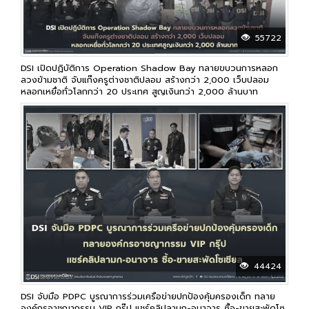
55722
DSI เปิดปฏิบัติการ Operation Shadow Bay ทลายขบวนการหลอก
ลวงข้ามชาติ จับแก๊งครูต่างชาติปลอม สร้างกว่า 2,000 เว็บปลอม
หลอกเหยื่อทั่วโลกกว่า 20 ประเทศ สูญเงินกว่า 2,000 ล้านบาท
44424
DSI จับมือ PDPC บูรณาการร่วมเครือข่ายปกป้องคุ้มครองเด็ก ทลาย
องค์กรอาชญากรรม VIP กรุ๊ป แชร์คลิปลามก-อนาจาร ซื้อ-ขายสะพัดโซ