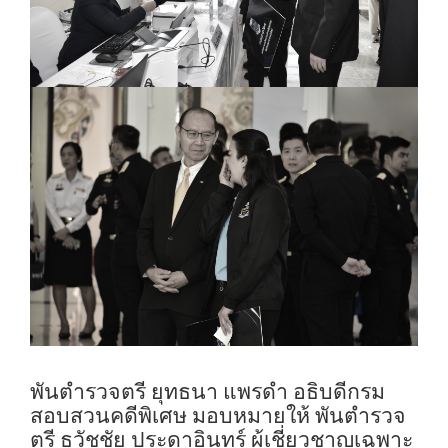
พันตํารวจตรี ยุทธนา แพรดํา อธิบดีกรม
สอบสวนคดีพิเศษ มอบหมายให้ พันตำรวจ
ตรี ธวัชชัย ประดาอินทร์ ผู้เชี่ยวชาญเฉพาะ