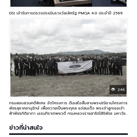
DSI เข้ารับการตรวจประเมินรางวัลเลิศรัฐ PMQA 4.0 ประจำปี 2569
246
กรมสอบสวนคดีพิเศษ จัดโครงการ ดีเอสไอสืบสานพระปณิธานโครงการ
พัชรสุธาคชานุรักษ์ เพื่อถวายเป็นพระกุศล แด่สมเด็จ พระเจ้าลูกเธอเจ้า
ฟ้าพัชรกิติยาภา นเรนทิราเทพยวดี กรมหลวงราชสาริณีสิริพัชร มหาวัชร
ราชธิดา เนื่องในวาระครบ 50 วัน (ปัญญาสมวาร)
ข่าวที่น่าสนใจ