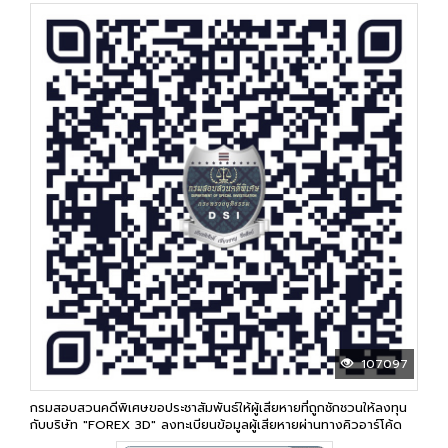
107097
กรมสอบสวนคดีพิเศษขอประชาสัมพันธ์ให้ผู้เสียหายที่ถูกชักชวนให้ลงทุน
กับบริษัท "FOREX 3D" ลงทะเบียนข้อมูลผู้เสียหายผ่านทางคิวอาร์โค้ด