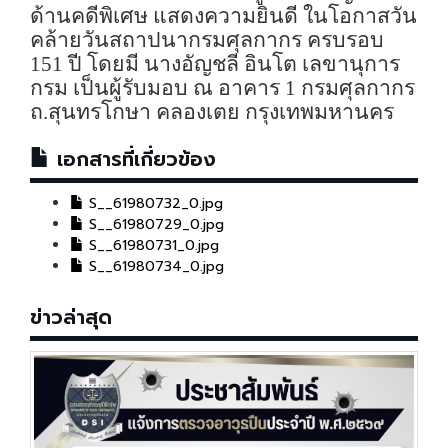
ด้านคดีพิเศษ แสดงความยินดี ในโอกาสวัน
คล้ายวันสถาปนากรมศุลกากร ครบรอบ
151 ปี โดยมี นางอัญชลี อินโต เลขานุการ
กรม เป็นผู้รับมอบ ณ อาคาร 1 กรมศุลกากร
ถ.สุนทรโกษา คลองเตย กรุงเทพมหานคร
เอกสารที่เกี่ยวข้อง
S__61980732_0.jpg
S__61980729_0.jpg
S__61980731_0.jpg
S__61980734_0.jpg
ข่าวล่าสุด