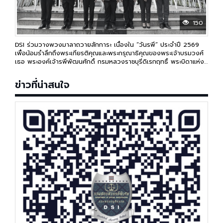
150
DSI ร่วมวางพวงมาลาถวายสักการะ เนื่องใน “วันรพี” ประจำปี 2569
เพื่อน้อมรำลึกถึงพระเกียรติคุณและพระกรุณาธิคุณของพระเจ้าบรมวงศ์
เธอ พระองค์เจ้ารพีพัฒนศักดิ์ กรมหลวงราชบุรีดิเรกฤทธิ์ พระบิดาแห่ง
กฎหมายไทย
ข่าวที่น่าสนใจ