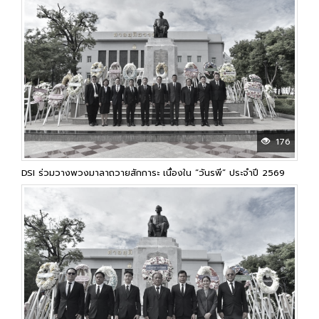
176
DSI ร่วมวางพวงมาลาถวายสักการะ เนื่องใน “วันรพี” ประจำปี 2569