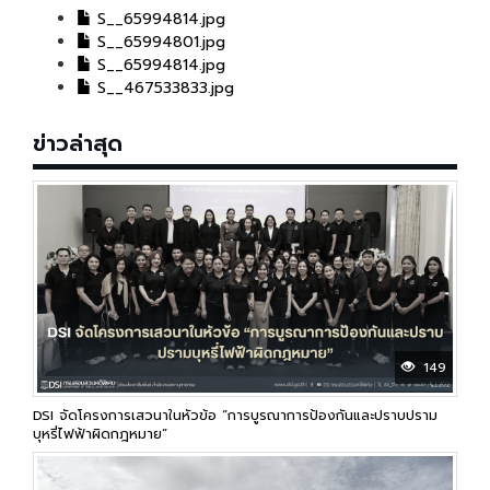
S__65994814.jpg
S__65994801.jpg
S__65994814.jpg
S__467533833.jpg
ข่าวล่าสุด
149
DSI จัดโครงการเสวนาในหัวข้อ “การบูรณาการป้องกันและปราบปราม
บุหรี่ไฟฟ้าผิดกฎหมาย”