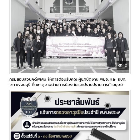
0
กรมสอบสวนคดีพิเศษ ให้การต้อนรับคณะผู้ปฏิบัติงาน พมจ. และ อปท.
จ.กาญจนบุรี ศึกษาดูงานด้านการป้องกันและปราบปรามการค้ามนุษย์