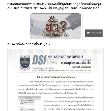
กรมสอบสวนคดีพิเศษขอประชาสัมพันธ์ให้ผู้เสียหายที่ถูกชักชวนให้ลงทุน
กับบริษัท "FOREX 3D" ลงทะเบียนข้อมูลผู้เสียหายผ่านทางคิวอาร์โค้ด
66383
อย่างไรถึงจะเรียกว่าฮั้วประมูล ?