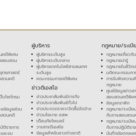
ผู้บริหาร
กฎหมาย/ระเบี
นคดีพิเศษ
ผู้บริหารระดับสูง
กฎหมายเกี่ยวกั
รมสอบสวน
ผู้บริหารระดับกลาง
กฎหมายน่ารู้
ผู้บริหารเทคโนโลยีสารสนเทศ
กฎหมายในชีวิตป
 ยุทธศาสตร์
ระดับสูง
มติคณะกรรมการ
บสวนคดี
คณะกรรมการคดีพิเศษ
การรับฟังความคิ
กฎหมาย
ข่าวดีเอสไอ
ศูนย์ข้อมูลข่าว
ข่าวประชาสัมพันธ์ภารกิจ
ว็บไซต์กรม
สอบสวนคดีพิเ
ข่าวประชาสัมพันธ์ทั่วไป
ข้อมูลกราฟิก
ข่าวประกวดราคา/จัดซื้อจัดจ้าง
งข้อมูลส่วน
กฎหมาย/ระเบียบฯ
ข่าวนโยบาย อสพ.
บสวนคดี
กับการสอบสวนค
เตือนภัยไซเบอร์
กฎหมาย/ระเบียบฯ
วารสารดีเอสไอ
บัติราชการ
กับการปฏิบัติราช
ข้อมูลสำหรับชาวต่างชาติ
 และงบ
บันทึกข้อตกลงค