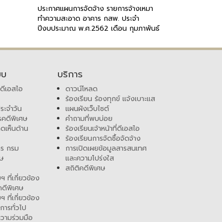
ประกาศแผนการจัดจ้าง รายการจ้างเหมา
ทำความสะอาด อาคาร กสพ. ประจำ
ปีงบประมาณ พ.ศ.2562 เดือน กุมภาพันธ์
2562
ยบ
บริการ
บดีเอสไอ
ดาวน์โหลด
ร้องเรียน ร้องทุกข์ แจ้งเบาะแส
ระจำวัน
แผนผังเว็บไซต์
คดีพิเศษ
คำถามที่พบบ่อย
ดเห็นด้าน
ร้องเรียนเจ้าหน้าที่ดีเอสไอ
ร้องเรียนการจัดซื้อจัดจ้าง
สาร กรม
การเปิดเผยข้อมูลสารสนเทศ
ศษ
และความโปร่งใส
สถิติคดีพิเศษ
 ที่เกี่ยวข้อง
ดีพิเศษ
 ที่เกี่ยวข้อง
การทั่วไป
วามร่วมมือ