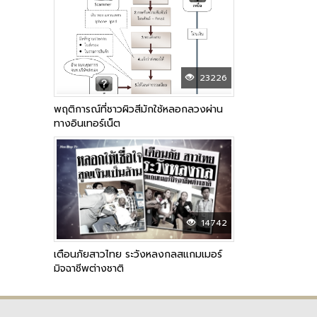
23226
พฤติการณ์ที่ชาวผิวสีมักใช้หลอกลวงผ่าน
ทางอินเทอร์เน็ต
14742
เตือนภัยสาวไทย ระวังหลงกลสแกมเมอร์
มิจฉาชีพต่างชาติ