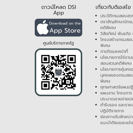
ดาวน์โหลด DSI
เกี่ยวกับดีเอสไอ
App
ประวัติกรมสอบสว
ตราสัญลักษณ์ก
คดีพิเศษ
วิสัยทัศน์ พันธกิจ
โครงสร้างกรมสอ
ศูนย์บริการภาครัฐ
พิเศษ
ภารกิจและหน้าที่
นโยบายการใช้งานเ
สอบสวนคดีพิเศษ
นโยบายการคุ้มครอ
บุคคลของกรมสอ
พิเศษ
ยุทธศาสตร์แผนปฏิ
แผนงาน โครงการ
ประมาณรายจ่ายปร
คำรับรอง และรา
ปฏิบัติราชการ
ช่องทางรับฟังควา
แนะนำติชมและแจ้