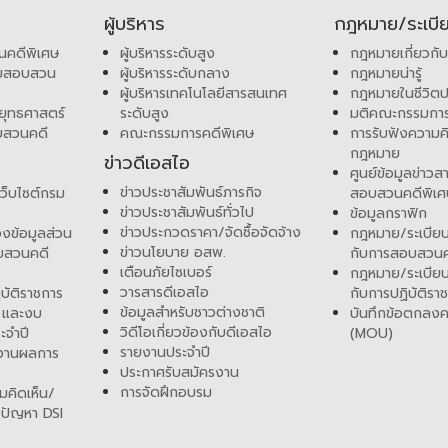
ผู้บริหาร
กฎหมาย/ระเบี
นคดีพิเศษ
ผู้บริหารระดับสูง
กฎหมายเกี่ยวกั
รมสอบสวน
ผู้บริหารระดับกลาง
กฎหมายน่ารู้
ผู้บริหารเทคโนโลยีสารสนเทศ
กฎหมายในชีวิตป
 ยุทธศาสตร์
ระดับสูง
มติคณะกรรมการ
บสวนคดี
คณะกรรมการคดีพิเศษ
การรับฟังความคิ
กฎหมาย
ข่าวดีเอสไอ
ศูนย์ข้อมูลข่าว
ข่าวประชาสัมพันธ์ภารกิจ
ว็บไซต์กรม
สอบสวนคดีพิเ
ข่าวประชาสัมพันธ์ทั่วไป
ข้อมูลกราฟิก
ข่าวประกวดราคา/จัดซื้อจัดจ้าง
งข้อมูลส่วน
กฎหมาย/ระเบียบฯ
ข่าวนโยบาย อสพ.
บสวนคดี
กับการสอบสวนค
เตือนภัยไซเบอร์
กฎหมาย/ระเบียบฯ
วารสารดีเอสไอ
บัติราชการ
กับการปฏิบัติราช
ข้อมูลสำหรับชาวต่างชาติ
 และงบ
บันทึกข้อตกลงค
วิดีโอเกี่ยวข้องกับดีเอสไอ
ะจำปี
(MOU)
รายงานประจำปี
ยงานผลการ
ประกาศรับสมัครงาน
การจัดฝึกอบรม
มคิดเห็น/
งปัญหา DSI