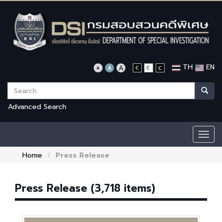
TH
EN
Advanced Search
Togg
navig
Home
Press Release
Press Release (3,718 items)