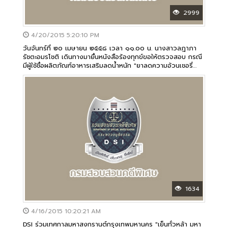
2999
4/20/2015 5:20:10 PM
วันจันทร์ที่ ๒๐ เมษายน ๒๕๕๘ เวลา ๑๑.๐๐ น. นางสาวลฎาภา
รัชตะอมรโชติ เดินทางมายื่นหนังสือร้องทุกข์ขอให้ตรวจสอบ กรณี
มีผู้ใช้ชื่อผลิตภัณฑ์อาหารเสริมลดน้ำหนัก "ยาลดความอ้วนเชอรี่
สามโคก" อย่างผิดกฎหมาย
1634
4/16/2015 10:20:21 AM
DSI ร่วมเทศกาลมหาสงกรานต์กรุงเทพมหานคร "เย็นทั่วหล้า มหา