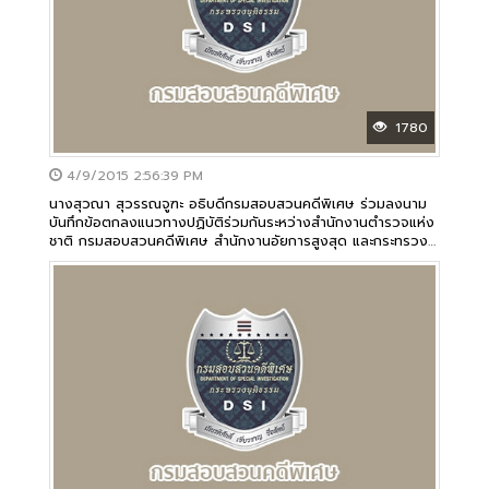
1780
4/9/2015 2:56:39 PM
นางสุวณา สุวรรณจูฑะ อธิบดีกรมสอบสวนคดีพิเศษ ร่วมลงนาม
บันทึกข้อตกลงแนวทางปฏิบัติร่วมกันระหว่างสำนักงานตำรวจแห่ง
ชาติ กรมสอบสวนคดีพิเศษ สำนักงานอัยการสูงสุด และกระทรวง
การพัฒนาสังคมและความมั่นคงของมนุษย์ เรื่องระบบฐานข้อมูล
ด้านการป้องกันและปราบปรามการค้ามนุษย์ของประเทศไทย
พ.ศ.๒๕๕๘