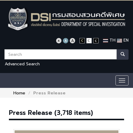
TH
EN
Advanced Search
Togg
navig
Home
Press Release
Press Release (3,718 items)