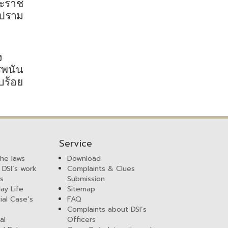
ะราช
ปราม
ง
พนัน
บร้อย
Service
the laws
Download
 DSI’s work
Complaints & Clues
ws
Submission
ay Life
Sitemap
ial Case’s
FAQ
Complaints about DSI’s
al
Officers