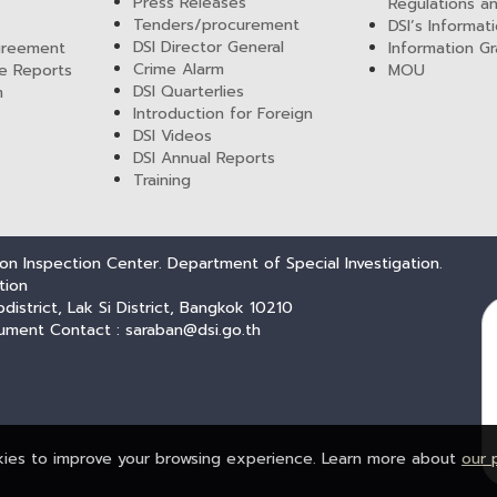
Press Releases
Regulations a
Tenders/procurement
DSI’s Informat
DSI Director General
greement
Information Gr
Crime Alarm
e Reports
MOU
DSI Quarterlies
m
Introduction for Foreign
DSI Videos
DSI Annual Reports
Training
n Inspection Center. Department of Special Investigation.
tion
trict, Lak Si District, Bangkok 10210
ument Contact : saraban@dsi.go.th
kies to improve your browsing experience. Learn more about
our 