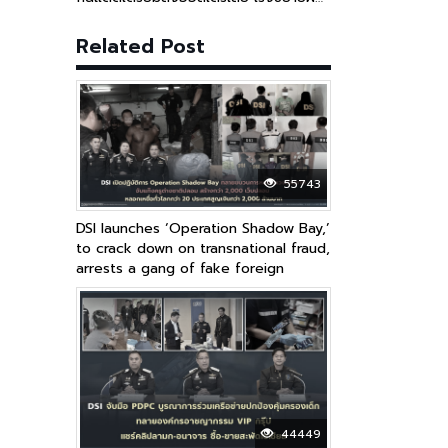
เครือข่ายข้ามชาติ
Related Post
55743
DSI launches ‘Operation Shadow Bay,’
to crack down on transnational fraud,
arrests a gang of fake foreign
teachers gang that created over
2,000 fake websites, defrauding
victims in over 20 countries
worldwide, resulting in losses of over
2 billion baht
44449