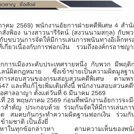
ฤษภาคม 2569) พนักงานอัยการฝ่ายคดีพิเศษ 4 สำน
คำสั่งฟ้อง นางสาวนารีรัตน์ (สงวนนามสกุล) กับพ
องกับขบวนการจัดให้มีการเล่นการพนันทางอิเล็กทรอ
่เกี่ยวเนื่องกับการฟอกเงิน รวมถึงองค์กรอาชญ
นักการเมืองระดับประเทศรายหนึ่ง กับพวก มีพฤติ
ไลน์ผิดกฎหมาย ซึ่งเข้าข่ายเป็นความผิดมูลฐ
าจการสอบสวนของกรมสอบสวนคดีพิเศษ ตามพร
7 และที่แก้ไขเพิ่มเติมทั้งนี้ พนักงานสอบสวนคดี
่อศาลอาญา ตั้งแต่วันที่ 6 มีนาคม 2569
ที่ 28 พฤษภาคม 2569 ก่อนที่พนักงานอัยการจะมีค
หาสำคัญ ประกอบด้วย ร่วมกันจัดให้มีการเล่นกา
นุญาต สมคบกันกระทำความผิดฐานฟอกเงิน ร่วมก
ามชาติ เป็นอั้งยี่
ู้ต้องหาในทุกข้อกล่าวหา ตามความเห็นของพน