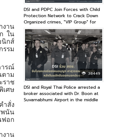
DSI and PDPC Join Forces with Child
Protection Network to Crack Down
Organized crimes, "VIP Group" for
ักงาน
Sharing, Buying, and Selling
วก ใน
Pornographic Clips on Social Media
นิกส์
ากรรม
การณ์
38449
านตาม
ะราช
DSI and Royal Thai Police arrested a
พิเศษ
broker associated with Dr. Boon at
Suvarnabhumi Airport in the middle
ำสั่ง
of the night after China deported
รพนัน
her due to an Interpol’s Red Notice
ันฟอก
ักงาน