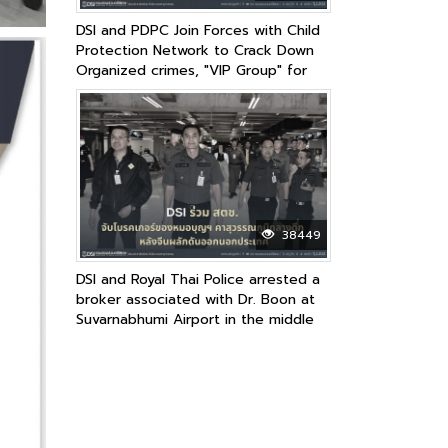
DSI and PDPC Join Forces with Child
Protection Network to Crack Down
Organized crimes, "VIP Group" for
Sharing, Buying, and Selling
Pornographic Clips on Social Media
38449
DSI and Royal Thai Police arrested a
broker associated with Dr. Boon at
Suvarnabhumi Airport in the middle
of the night after China deported
her due to an Interpol’s Red Notice