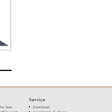
Service
the laws
Download