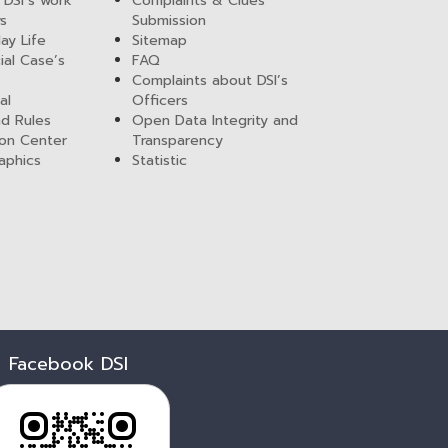
 DSI’s work
Complaints & Clues
ws
Submission
ay Life
Sitemap
ial Case’s
FAQ
Complaints about DSI’s
al
Officers
nd Rules
Open Data Integrity and
ion Center
Transparency
aphics
Statistic
Facebook DSI