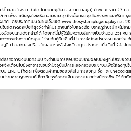
๊กแอนด์เพลย์ จำกัด โดยนายภูดิศ (สงวนนามสกุล) กับพวก รวม 27 คน
ฯ เพื่อดำเนินธุรกิจเสริมความงาม ธุรกิจเต็นท์รถ ธุรกิจส่งออกแอฟริกา ธุร
างประเทศ โดยประกาศโฆษณาในเว็บไซต์ www.thesystemplugandplay.net ขอ
อัตราดอกเบี้ยที่สูงจึงทำให้ประชาชนทั่วไปหลงเชื่อ ปรากฏว่าบริษัทฯไม่สา
น์ตอบแทนดังกล่าวได้ โดยคดีนี้มีผู้ได้รับความเสียหายเป็นจำนวน 251 คน 
ว่ากระทำความผิดฐาน “ร่วมกันกู้ยืมเงินที่เป็นการฉ้อโกงประชาชน และร่วมก
วรรณภูมิ ตำบลหนองปรือ อำเภอบางพลี จังหวัดสมุทรปราการ เมื่อวันที่ 24 กัน
การเงินนอกระบบ จะดำเนินการสอบสวนขยายผลไปยังผู้ที่เกี่ยวข้องในเ
ขอแจ้งเตือนไปยังสาธารณชนว่าปัจจุบันมีการหลอกลวงประชาชนเพื่อให้ลงทุนใน
บบ LINE Official เพื่อตอบคำถามข้อสงสัยในการลงทุน ชื่อ “@Checkdids
าบปรามอาชญากรรมที่เกี่ยวกับธุรกิจการเงินนอกระบบอย่างมืออาชีพ มีวิสัยทัศ