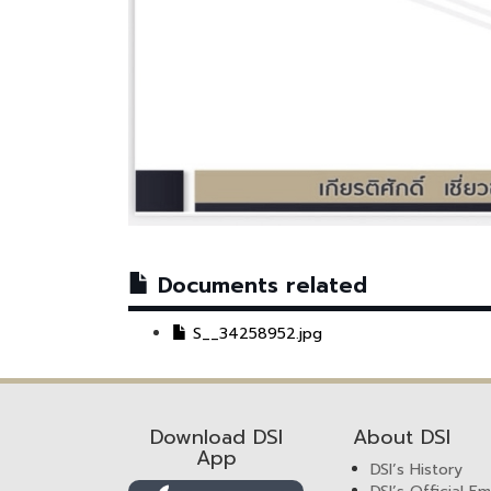
Documents related
S__34258952.jpg
Download DSI
About DSI
App
DSI’s History