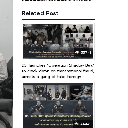
เครือข่ายข้ามชาติ
Related Post
55743
DSI launches ‘Operation Shadow Bay,’
to crack down on transnational fraud,
arrests a gang of fake foreign
teachers gang that created over
2,000 fake websites, defrauding
victims in over 20 countries
worldwide, resulting in losses of over
2 billion baht
44449