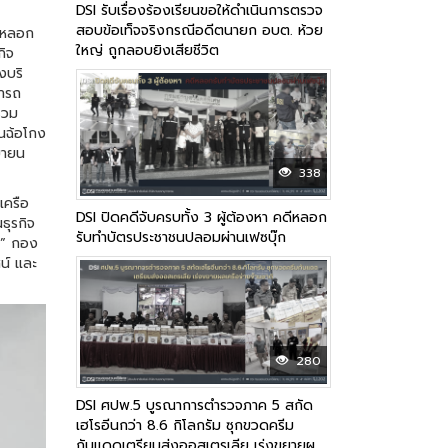
DSI รับเรื่องร้องเรียนขอให้ดำเนินการตรวจ
สอบข้อเท็จจริงกรณีอดีตนายก อบต. ห้วย
 หลอก
ใหญ่ ถูกลอบยิงเสียชีวิต
กิจ
งบริ
มารถ
รวม
ันฉ้อโกง
ยายน
338
ครือ
DSI ปิดคดีจับครบทั้ง 3 ผู้ต้องหา คดีหลอก
ธุรกิจ
รับทำบัตรประชาชนปลอมผ่านเฟซบุ๊ก
i” กอง
น์ และ
280
DSI ศปพ.5 บูรณาการตำรวจภาค 5 สกัด
เฮโรอีนกว่า 8.6 กิโลกรัม ซุกขวดครีม
กันแดดเตรียมส่งออสเตรเลีย เร่งขยายผล