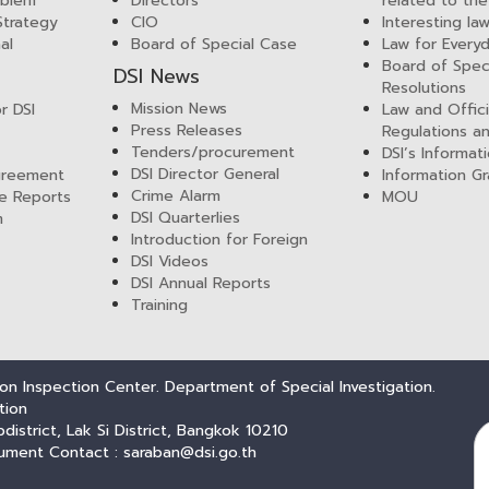
mblem
Directors
related to the
 Strategy
CIO
Interesting la
al
Board of Special Case
Law for Everyd
Board of Spec
DSI News
Resolutions
Mission News
r DSI
Law and Offici
Press Releases
Regulations a
Tenders/procurement
DSI’s Informat
DSI Director General
greement
Information Gr
Crime Alarm
e Reports
MOU
DSI Quarterlies
m
Introduction for Foreign
DSI Videos
DSI Annual Reports
Training
n Inspection Center. Department of Special Investigation.
tion
trict, Lak Si District, Bangkok 10210
ument Contact : saraban@dsi.go.th