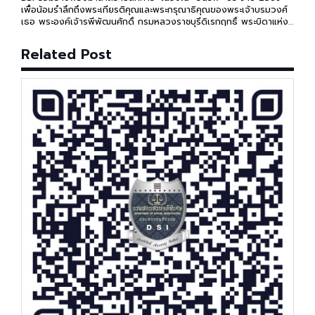
เพื่อน้อมรำลึกถึงพระเกียรติคุณและพระกรุณาธิคุณของพระเจ้าบรมวงศ์
เธอ พระองค์เจ้ารพีพัฒนศักดิ์ กรมหลวงราชบุรีดิเรกฤทธิ์ พระบิดาแห่ง
กฎหมายไทย
Related Post