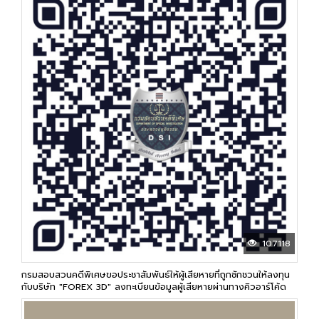
107118
กรมสอบสวนคดีพิเศษขอประชาสัมพันธ์ให้ผู้เสียหายที่ถูกชักชวนให้ลงทุน
กับบริษัท "FOREX 3D" ลงทะเบียนข้อมูลผู้เสียหายผ่านทางคิวอาร์โค้ด