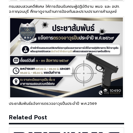
กรมสอบสวนคดีพิเศษ ให้การต้อนรับคณะผู้ปฏิบัติงาน พมจ. และ อปท.
จ.กาญจนบุรี ศึกษาดูงานด้านการป้องกันและปราบปรามการค้ามนุษย์
10490
ประชาสัมพันธ์แจ้งการตรวจอาวุธปืนประจำปี พ.ศ.2569
Related Post