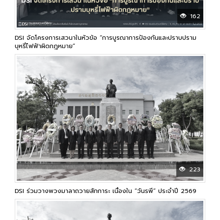
162
DSI จัดโครงการเสวนาในหัวข้อ “การบูรณาการป้องกันและปราบปราม
บุหรี่ไฟฟ้าผิดกฎหมาย”
223
DSI ร่วมวางพวงมาลาถวายสักการะ เนื่องใน “วันรพี” ประจำปี 2569