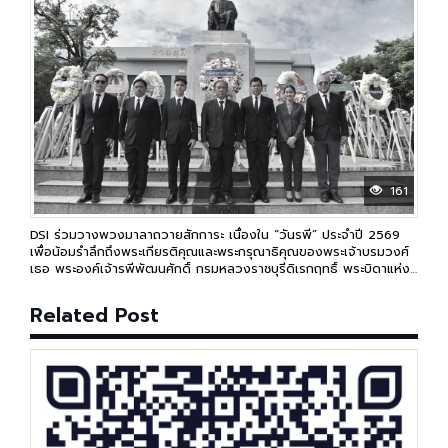
161
DSI ร่วมวางพวงมาลาถวายสักการะ เนื่องใน “วันรพี” ประจำปี 2569
เพื่อน้อมรำลึกถึงพระเกียรติคุณและพระกรุณาธิคุณของพระเจ้าบรมวงศ์
เธอ พระองค์เจ้ารพีพัฒนศักดิ์ กรมหลวงราชบุรีดิเรกฤทธิ์ พระบิดาแห่ง
กฎหมายไทย
Related Post