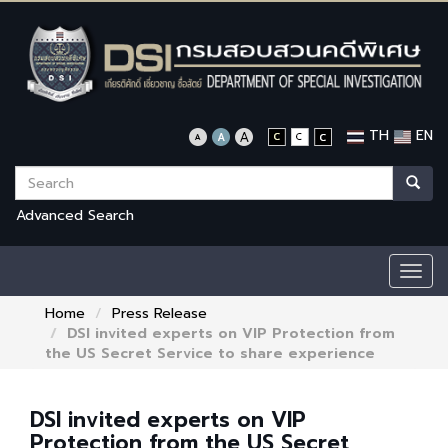
TH
EN
Advanced Search
Togg
navig
Home
Press Release
DSI invited experts on VIP Protection from
the US Secret Service to share experience
DSI invited experts on VIP
Protection from the US Secret