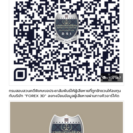
107147
กรมสอบสวนคดีพิเศษขอประชาสัมพันธ์ให้ผู้เสียหายที่ถูกชักชวนให้ลงทุน
กับบริษัท "FOREX 3D" ลงทะเบียนข้อมูลผู้เสียหายผ่านทางคิวอาร์โค้ด