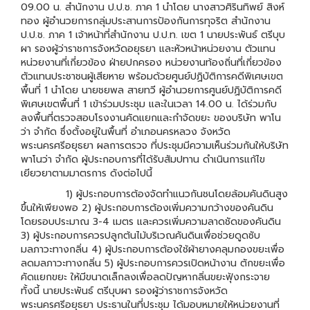
09.00 น. สำนักงาน ป.ป.ช. ภาค 1 นำโดย นางสาวศิรินทิพย์ สิงห์
ทอง ผู้อำนวยการกลุ่มประสานการป้องกันการทุจริต สำนักงาน
ป.ป.ช. ภาค 1 เจ้าหน้าที่สำนักงาน ป.ป.ท. เขต 1 นายประพันธ์ ตรีบุบ
ผา รองผู้ว่าราชการจังหวัดอยุธยา และหัวหน้าหน่วยงาน ตัวแทน
หน่วยงานที่เกี่ยวข้อง ฝ่ายปกครอง หน่วยงานท้องถิ่นที่เกี่ยวข้อง
ตัวแทนประชาชนผู้เสียหาย พร้อมด้วยศูนย์ปฏิบัติการคดีพิเศษเขต
พื้นที่ 1 นำโดย นายชยพล สายทวี ผู้อำนวยการศูนย์ปฏิบัติการคดี
พิเศษเขตพื้นที่ 1 เข้าร่วมประชุม และในเวลา 14.00 น. ได้ร่วมกับ
ลงพื้นที่ตรวจสอบโรงงานคัดแยกและกำจัดขยะ ของบริษัท พาโน
ว่า จำกัด ซึ่งตั้งอยู่ในพื้นที่ อำเภอนครหลวง จังหวัด
พระนครศรีอยุธยา ผลการตรวจ ที่ประชุมมีความเห็นร่วมกันให้บริษัท
พาโนว่า จำกัด ผู้ประกอบการที่ได้รับสัมปทาน ดำเนินการแก้ไข
เยียวยาตามมาตรการ ดังต่อไปนี้
1) ผู้ประกอบการต้องจัดทำแนวกันชนโดยล้อมคันดินสูง
ขึ้นให้เพียงพอ 2) ผู้ประกอบการต้องเพิ่มความกว้างของคันดิน
โดยรอบประมาณ 3-4 เมตร และควรเพิ่มความลาดชัดของคันดิน
3) ผู้ประกอบการควรปลูกต้นไม้บริเวณคันดินเพื่อช่วยดูดซับ
มลภาวะทางกลิ่น 4) ผู้ประกอบการต้องใช้ผ้ายางคลุมกองขยะเพื่อ
ลดมลภาวะทางกลิ่น 5) ผู้ประกอบการควรเปิดหน้างาน ตักขยะเพื่อ
คัดแยกขยะ ให้มีขนาดเล็กลงเพื่อลดปัญหากลิ่นขยะฟุ้งกระจาย
ทั้งนี้ นายประพันธ์ ตรีบุบผา รองผู้ว่าราชการจังหวัด
พระนครศรีอยุธยา ประธานในที่ประชุม ได้มอบหมายให้หน่วยงานที่