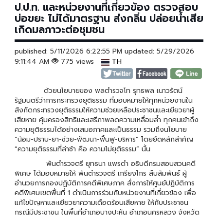
ป.ป.ท. และหน่วยงานที่เกี่ยวข้อง ตรวจสอบ
บ่อขยะ ไม่ได้มาตรฐาน ส่งกลิ่น ปล่อยน้ำเสีย
เกิดมลภาวะต่อชุมชน
published: 5/11/2026 6:22:55 PM updated: 5/29/2026
9:11:44 AM
775 views
TH
ด้วยนโยบายของ พลตำรวจโท รุทธพล เนาวรัตน์
รัฐมนตรีว่าการกระทรวงยุติธรรม ที่มอบหมายให้ทุกหน่วยงานใน
สังกัดกระทรวงยุติธรรมให้ความช่วยเหลือประชาชนและเยียวยาผู้
เสียหาย คุ้มครองสิทธิและเสรีภาพลดความเหลื่อมล้ำ ทุกคนเข้าถึง
ความยุติธรรมได้อย่างเสมอภาคและเป็นธรรม รวมถึงนโยบาย
“น้อม-ปราบ-ยา-ช่วย-พัฒนา-ฟื้นฟู-บริหาร” โดยยึดหลักสำคัญ
“ความยุติธรรมที่ล่าช้า คือ ความไม่ยุติธรรม” นั้น
พันตำรวจตรี ยุทธนา แพรดำ อธิบดีกรมสอบสวนคดี
พิเศษ ได้มอบหมายให้ พันตำรวจตรี เกรียงไกร สืบสัมพันธ์ ผู้
อำนวยการกองปฏิบัติการคดีพิเศษภาค สั่งการให้ศูนย์ปฏิบัติการ
คดีพิเศษเขตพื้นที่ 1 ดำเนินการร่วมกับหน่วยงานที่เกี่ยวข้อง เพื่อ
แก้ไขปัญหาและเยียวยาความเดือดร้อนเสียหาย ให้กับประชาชน
กรณีมีประชาชน ในพื้นที่อำเภอบางปะหัน อำเภอนครหลวง จังหวัด