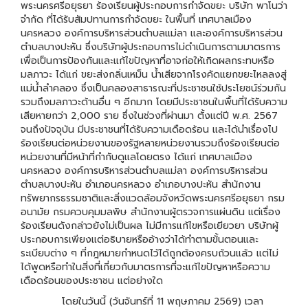
พระนครศรีอยุธยา ร้องเรียนผู้ประกอบการกำจัดขยะ บริษัท พาโนว่า
จำกัด ที่ได้รับสัมปทานการกำจัดขยะ ในพื้นที่ เทศบาลเมือง
นครหลวง องค์การบริหารส่วนตำบลแม่ลา และองค์การบริหารส่วน
ตำบลบางปะหัน ซึ่งบริษัทผู้ประกอบการไม่ดำเนินการตามมาตรการ
เพื่อเป็นการป้องกันและแก้ไขปัญหาที่อาจก่อให้เกิดผลกระทบหรือ
มลภาวะ ได้แก่ ขยะส่งกลิ่นเหม็น น้ำเสียจากโรงคัดแยกขยะไหลลงสู่
แม่น้ำลำคลอง ซึ่งเป็นคลองสาธารณะที่ประชาชนใช้ประโยชน์ร่วมกัน
รวมถึงมลภาวะด้านอื่น ๆ อีกมาก โดยมีประชาชนในพื้นที่ได้รับความ
เสียหายกว่า 2,000 ราย ซึ่งในช่วงที่ผ่านมา ตั้งแต่ปี พ.ศ. 2567
จนถึงปัจจุบัน มีประชาชนที่ได้รับความเดือดร้อน และได้นำเรื่องไป
ร้องเรียนต่อหน่วยงานของรัฐหลายหน่วยงานรวมถึงร้องเรียนต่อ
หน่วยงานที่มีหน้าที่กำกับดูแลโดยตรง ได้แก่ เทศบาลเมือง
นครหลวง องค์การบริหารส่วนตำบลแม่ลา องค์การบริหารส่วน
ตำบลบางปะหัน อำเภอนครหลวง อำเภอบางปะหัน สำนักงาน
ทรัพยากรธรรมชาติและสิ่งแวดล้อมจังหวัดพระนครศรีอยุธยา กรม
อนามัย กรมควบคุมมลพิษ สำนักงานผู้ตรวจการแผ่นดิน แต่เรื่อง
ร้องเรียนดังกล่าวยังไม่เป็นผล ไม่มีการแก้ไขหรือเยียวยา บริษัทผู้
ประกอบการเพียงแต่อธิบายหรืออ้างว่าได้ทำตามขั้นตอนและ
ระเบียบต่าง ๆ ที่กฎหมายกำหนดไว้ได้ถูกต้องครบถ้วนแล้ว แต่ไม่
ได้พูดหรือทำในสิ่งที่เกี่ยวกับมาตรการที่จะแก้ไขปัญหาหรือความ
เดือดร้อนของประชาชน แต่อย่างใด
โดยในวันนี้ (วันจันทร์ที่ 11 พฤษภาคม 2569) เวลา