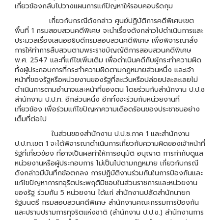
เกี่ยวข้องกลับไปวางแผนการแก้ปัญหาให้รอบคอบรัดกุม
เกี่ยวกับกรณีดังกล่าว ศูนย์ปฏิบัติการคดีพิเศษเขต
พื้นที่ 1 กรมสอบสวนคดีพิเศษ จะนำเรื่องดังกล่าวไปดำเนินการและ
ประมวลเรื่องเสนออธิบดีกรมสอบสวนคดีพิเศษ เพื่อพิจารณาสั่ง
การให้ทำการสืบสวนตามพระราชบัญญัติการสอบสวนคดีพิเศษ
พ.ศ. 2547 และที่แก้ไขเพิ่มเติม เพื่อดำเนินคดีกับผู้กระทำความผิด
ทั้งผู้ประกอบการที่กระทำความผิดตามกฏหมายส่วนหนึ่ง และเจ้า
หน้าที่ของรัฐหรือหน่วยงานของรัฐที่ละเว้นหรือปล่อยปละละเลยไม่
ดำเนินการตามอำนาจและหน้าที่ของตน โดยร่วมกับสำนักงาน ป.ป.ช
สำนักงาน ป.ป.ท. อีกส่วนหนึ่ง อีกทั้งจะร่วมกับหน่วยงานที่
เกี่ยวข้อง เพื่อร่วมแก้ไขปัญหาความเดือดร้อนของประชาชนอย่าง
เต็มที่ต่อไป
ในส่วนของสำนักงาน ป.ป.ช.ภาค 1 และสำนักงาน
ป.ป.ท.เขต 1 จะได้พิจารณาดำเนินการเกี่ยวกับความผิดของเจ้าหน้าที่
รัฐที่เกี่ยวข้อง ที่อาจเป็นผลทำให้การอนุมัติ อนุญาต การกำกับดูแล
หน่วยงานหรือผู้ประกอบการ ไม่เป็นไปตามกฏหมาย เกี่ยวกับกรณี
ดังกล่าวมีบันทึกข้อตกลง การปฏิบัติงานร่วมกันในการป้องกันและ
แก้ไขปัญหาการทจุริตประพฤติมิชอบในส่วนราชการและหน่วยงาน
ของรัฐ ร่วมกัน 5 หน่วยงาน ได้แก่ สำนักงานปลัดสำนักนายก
รัฐมนตรี กรมสอบสวนคดีพิเศษ สำนักงานคณะกรรมการป้องกัน
และปราบปรามการทุจริตแห่งชาติ (สำนักงาน ป.ป.ช.) สำนักงานการ