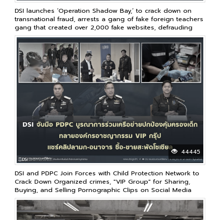
DSI launches ‘Operation Shadow Bay,’ to crack down on
transnational fraud, arrests a gang of fake foreign teachers
gang that created over 2,000 fake websites, defrauding
victims in over 20 countries worldwide, resulting in losses
of over 2 billion baht
44445
DSI and PDPC Join Forces with Child Protection Network to
Crack Down Organized crimes, "VIP Group" for Sharing,
Buying, and Selling Pornographic Clips on Social Media