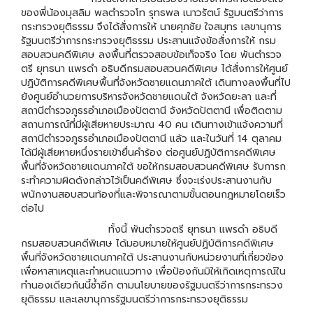
ของพี่น้องมุสลิม พลตำรวจโท รุทธพล เนาวรัตน์ รัฐมนตรีว่าการ
กระทรวงยุติธรรม จึงได้สั่งการให้ นายศุภชัย ใจสมุทร เลขานุการ
รัฐมนตรีว่าการกระทรวงยุติธรรม ประสานแจ้งข้อสั่งการให้ กรม
สอบสวนคดีพิเศษ ลงพื้นที่ตรวจสอบข้อเท็จจริง โดย พันตำรวจ
ตรี ยุทธนา แพรดำ อธิบดีกรมสอบสวนคดีพิเศษ ได้สั่งการให้ศูนย์
ปฏิบัติการคดีพิเศษพื้นที่จังหวัดชายแดนภาคใต้ เดินทางลงพื้นที่ไป
ยังศูนย์อำนวยการบริหารจังหวัดชายแดนใต้ จังหวัดยะลา และที่
สถานีตำรวจภูธรอำเภอเมืองปัตตานี จังหวัดปัตตานี เพื่อติดตาม
สถานการณ์ที่มีผู้เสียหายประมาณ 40 คน เดินทางเข้าแจ้งความที่
สถานีตำรวจภูธรอำเภอเมืองปัตตานี แล้ว และในวันที่ 14 ตุลาคม
ได้มีผู้เสียหายหนึ่งรายเข้ายื่นคำร้อง ต่อศูนย์ปฏิบัติการคดีพิเศษ
พื้นที่จังหวัดชายแดนภาคใต้ ขอให้กรมสอบสวนคดีพิเศษ รับการก
ระทำความผิดดังกล่าวไว้เป็นคดีพิเศษ ซึ่งจะเร่งประสานงานกับ
พนักงานสอบสวนท้องที่และพิจารณาตามขั้นตอนกฎหมายโดยเร็ว
ต่อไป
ทั้งนี้ พันตำรวจตรี ยุทธนา แพรดำ อธิบดี
กรมสอบสวนคดีพิเศษ ได้มอบหมายให้ศูนย์ปฏิบัติการคดีพิเศษ
พื้นที่จังหวัดชายแดนภาคใต้ ประสานงานกับหน่วยงานที่เกี่ยวข้อง
เพื่อหาสาเหตุและกำหนดแนวทาง เพื่อป้องกันมิให้เกิดเหตุการณ์ใน
ทำนองเดียวกันนี้ซ้ำอีก ตามนโยบายของรัฐมนตรีว่าการกระทรวง
ยุติธรรม และเลขานุการรัฐมนตรีว่าการกระทรวงยุติธรรม