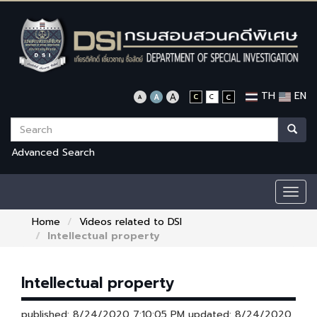
TH
EN
Advanced Search
Togg
navig
Home
Videos related to DSI
Intellectual property
Intellectual property
published: 8/24/2020 7:10:05 PM updated: 8/24/2020