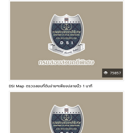
75857
DSI Map ตรวจสอบที่ดินง่ายๆเพียงปลายนิ้ว 1 นาที