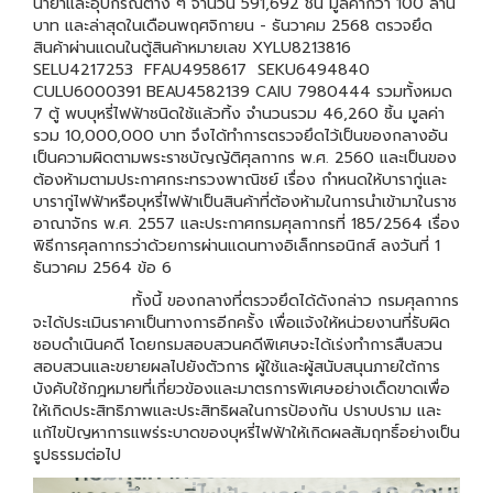
น้ำยาและอุปกรณ์ต่าง ๆ จำนวน 591,692 ชิ้น มูลค่ากว่า 100 ล้าน
บาท และล่าสุดในเดือนพฤศจิกายน - ธันวาคม 2568 ตรวจยึด
สินค้าผ่านแดนในตู้สินค้าหมายเลข XYLU8213816
SELU4217253 FFAU4958617 SEKU6494840
CULU6000391 BEAU4582139 CAIU 7980444 รวมทั้งหมด
7 ตู้ พบบุหรี่ไฟฟ้าชนิดใช้แล้วทิ้ง จำนวนรวม 46,260 ชิ้น มูลค่า
รวม 10,000,000 บาท จึงได้ทำการตรวจยึดไว้เป็นของกลางอัน
เป็นความผิดตามพระราชบัญญัติศุลกากร พ.ศ. 2560 และเป็นของ
ต้องห้ามตามประกาศกระทรวงพาณิชย์ เรื่อง กำหนดให้บารากู่และ
บารากู่ไฟฟ้าหรือบุหรี่ไฟฟ้าเป็นสินค้าที่ต้องห้ามในการนำเข้ามาในราช
อาณาจักร พ.ศ. 2557 และประกาศกรมศุลกากรที่ 185/2564 เรื่อง
พิธีการศุลกากรว่าด้วยการผ่านแดนทางอิเล็กทรอนิกส์ ลงวันที่ 1
ธันวาคม 2564 ข้อ 6
ทั้งนี้ ของกลางที่ตรวจยึดได้ดังกล่าว กรมศุลกากร
จะได้ประเมินราคาเป็นทางการอีกครั้ง เพื่อแจ้งให้หน่วยงานที่รับผิด
ชอบดำเนินคดี โดยกรมสอบสวนคดีพิเศษจะได้เร่งทำการสืบสวน
สอบสวนและขยายผลไปยังตัวการ ผู้ใช้และผู้สนับสนุนภายใต้การ
บังคับใช้กฎหมายที่เกี่ยวข้องและมาตรการพิเศษอย่างเด็ดขาดเพื่อ
ให้เกิดประสิทธิภาพและประสิทธิผลในการป้องกัน ปราบปราม และ
แก้ไขปัญหาการแพร่ระบาดของบุหรี่ไฟฟ้าให้เกิดผลสัมฤทธิ์อย่างเป็น
รูปธรรมต่อไป