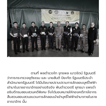
ตามที่ พลตำรวจโท รุทธพล เนาวรัตน์ รัฐมนตรี
ว่าการกระทรวงยุติธรรม และ นายสันติ ปิยะทัต รัฐมนตรีประจำ
สำนักนายกรัฐมนตรี ได้มีนโยบายปราบปรามการลักลอบบุหรี่ไฟฟ้า
เข้ามาในราชอาณาจักรอย่างจริงจัง พันตำรวจตรี ยุทธนา แพรดำ
อธิบดีกรมสอบสวนคดีพิเศษ จึงได้มอบหมายให้กองคดีภาษีอากร
สืบสวนสอบสวนขบวนการลักลอบนำเข้าบุหรี่ไฟฟ้าเข้ามาภายในราช
อาณาจักร นั้น