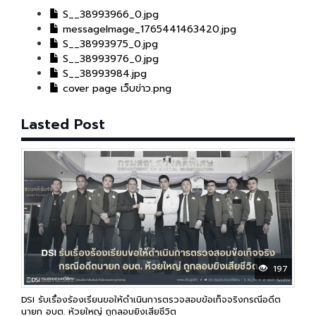
S__38993966_0.jpg
messageImage_1765441463420.jpg
S__38993975_0.jpg
S__38993976_0.jpg
S__38993984.jpg
cover page เว็บข่าว.png
Lasted Post
197
DSI รับเรื่องร้องเรียนขอให้ดำเนินการตรวจสอบข้อเท็จจริงกรณีอดีต
นายก อบต. ห้วยใหญ่ ถูกลอบยิงเสียชีวิต