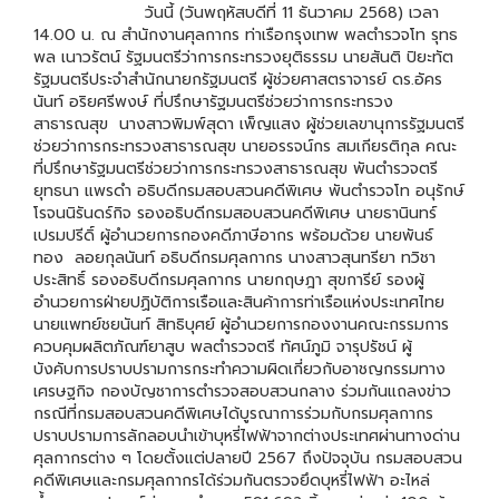
วันนี้ (วันพฤหัสบดีที่ 11 ธันวาคม 2568) เวลา
14.00 น. ณ สำนักงานศุลกากร ท่าเรือกรุงเทพ พลตํารวจโท รุทธ
พล เนาวรัตน์ รัฐมนตรีว่าการกระทรวงยุติธรรม นายสันติ ปิยะทัต
รัฐมนตรีประจำสำนักนายกรัฐมนตรี ผู้ช่วยศาสตราจารย์ ดร.อัคร
นันท์ อริยศรีพงษ์ ที่ปรึกษารัฐมนตรีช่วยว่าการกระทรวง
สาธารณสุข นางสาวพิมพ์สุดา เพ็ญแสง ผู้ช่วยเลขานุการรัฐมนตรี
ช่วยว่าการกระทรวงสาธารณสุข นายอรรจน์กร สมเกียรติกุล คณะ
ที่ปรึกษารัฐมนตรีช่วยว่าการกระทรวงสาธารณสุข พันตำรวจตรี
ยุทธนา แพรดำ อธิบดีกรมสอบสวนคดีพิเศษ พันตำรวจโท อนุรักษ์
โรจนนิรันดร์กิจ รองอธิบดีกรมสอบสวนคดีพิเศษ นายธานินทร์
เปรมปรีดิ์ ผู้อำนวยการกองคดีภาษีอากร พร้อมด้วย นายพันธ์
ทอง ลอยกุลนันท์ อธิบดีกรมศุลกากร นางสาวสุนทรียา ทวิชา
ประสิทธิ์ รองอธิบดีกรมศุลกากร นายกฤษฎา สุขการีย์ รองผู้
อำนวยการฝ่ายปฏิบัติการเรือและสินค้าการท่าเรือแห่งประเทศไทย
นายแพทย์ชยนันท์ สิทธิบุศย์ ผู้อำนวยการกองงานคณะกรรมการ
ควบคุมผลิตภัณฑ์ยาสูบ พลตำรวจตรี ทัศน์ภูมิ จารุปรัชน์ ผู้
บังคับการปราบปรามการกระทำความผิดเกี่ยวกับอาชญกรรมทาง
เศรษฐกิจ กองบัญชาการตำรวจสอบสวนกลาง ร่วมกันแถลงข่าว
กรณีที่กรมสอบสวนคดีพิเศษได้บูรณาการร่วมกับกรมศุลกากร
ปราบปรามการลักลอบนำเข้าบุหรี่ไฟฟ้าจากต่างประเทศผ่านทางด่าน
ศุลกากรต่าง ๆ โดยตั้งแต่ปลายปี 2567 ถึงปัจจุบัน กรมสอบสวน
คดีพิเศษและกรมศุลกากรได้ร่วมกันตรวจยึดบุหรี่ไฟฟ้า อะไหล่